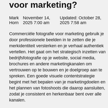
voor marketing?
portraits 2
portraits 3
fd gazellen 2014
Posted
Mark
November 14,
Updated:
October 28,
sanoma view 2014 – annual report
by:
Horn
2025 7:00 am
2025 7:58 am
het zuiderlicht
thomas van luyn
Commerciële fotografie voor marketing gebruik je
various
door professionele beelden in te zetten die je
parool christmas special
merkidentiteit versterken en je verhaal authentiek
editorial
vertellen. Het gaat om het strategisch inzetten van
travel
bedrijfsfotografie op je website, social media,
commercial
brochures en andere marketingkanalen om
fashion
vertrouwen op te bouwen en je doelgroep aan te
contact
spreken. Een goede visuele contentstrategie
info@markhorn.nl
begint met het bepalen van je marketingdoelen en
+31650600601
het plannen van fotoshoots die daarop aansluiten,
about
zodat je consistent en herkenbaar bent over alle
kanalen.