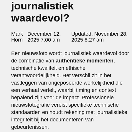
journalistiek
portraits 2
portraits 3
waardevol?
fd gazellen 2014
sanoma view 2014 – annual report
het zuiderlicht
Posted
Mark
December 12,
Updated:
November 28,
thomas van luyn
by:
Horn
2025 7:00 am
2025 8:27 am
various
parool christmas special
Een nieuwsfoto wordt journalistiek waardevol door
de combinatie van
authentieke momenten
,
editorial
travel
technische kwaliteit en ethische
commercial
verantwoordelijkheid. Het verschil zit in het
fashion
vastleggen van ongeposeerde werkelijkheid die
een verhaal vertelt, waarbij timing en context
contact
bepalend zijn voor de impact. Professionele
info@markhorn.nl
nieuwsfotografie vereist specifieke technische
+31650600601
standaarden en houdt rekening met journalistieke
about
integriteit bij het documenteren van
gebeurtenissen.