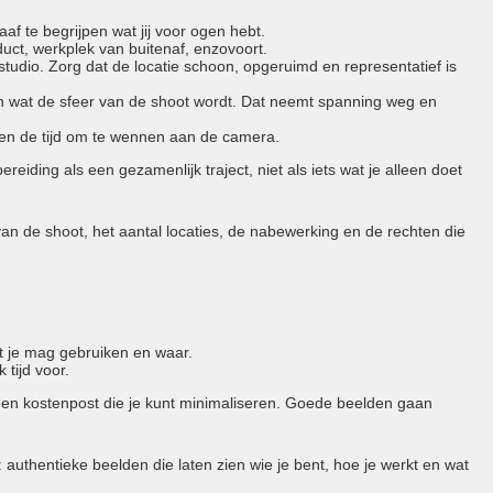
af te begrijpen wat jij voor ogen hebt.
uct, werkplek van buitenaf, enzovoort.
udio. Zorg dat de locatie schoon, opgeruimd en representatief is
n wat de sfeer van de shoot wordt. Dat neemt spanning weg en
sen de tijd om te wennen aan de camera.
eiding als een gezamenlijk traject, niet als iets wat je alleen doet
n de shoot, het aantal locaties, de nabewerking en de rechten die
at je mag gebruiken en waar.
tijd voor.
 een kostenpost die je kunt minimaliseren. Goede beelden gaan
authentieke beelden die laten zien wie je bent, hoe je werkt en wat