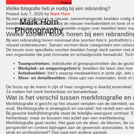
menu
Welke fotografie heb je nodig bij een rebranding?
Posted
July 7, 2026
by
Mark Horn
Bij een rebranding heb je nieuwe, samenhangende beelden nodig die
Mark Horn
Mark Horn
beeldmateriaal dat aansluit bij de nieuwe merkidentiteit en tone of v
beantwoorden we de meest gestelde vragen over beelden laten ma
Photography
Photography
Welke soorten foto’s horen bij een rebrandi
Bij een rebranding horen minimaal drie soorten foto’s: portretfoto
visueel ondersteunen. Samen vormen deze categorieën een coherent
portraits
De keuze voor specifieke soorten beelden hangt sterk samen met de 
een organisatie die juist innovatie en schaalgrootte benadrukt. Toch
most recent
nft
Teamportretten:
individuele of groepsportretten die de gezi
janus
Werkplek- en omgevingsfoto’s:
beelden die laten zien hoe e
estate real?
Actiebeelden:
foto’s waarop medewerkers in actie zijn, iets 
adversity tegenslag
Sfeer- en detailbeelden:
close-ups van materialen, tools of 
start-ups and innovators
De focus op de mens in zijn of haar omgeving is daarbij essentiee
transformation
Ze maken het merk herkenbaar en benaderbaar.
more recent
Wat is het verschil tussen merkfotografie en
recent
fd portraits
Merkfotografie is gericht op het visueel vertalen van de identiteit,
eruit. Merkfotografie is strategisch en narratief; het vertelt een verh
samurai soul
Bij gewone bedrijfsfotografie staat de feitelijke weergave centraal.
mn
herkenbaar, maar ze bouwen niet actief aan een merkbeleving.
abn amro wtt 2018
Merkfotografie gaat verder. Het gaat om de sfeer, de kleuren, de co
abn amro wtt 2017 –
perspectief en context bijdragen aan de gewenste associaties. Is he
inspirators
strak en professioneel? Dan past een andere aanpak.