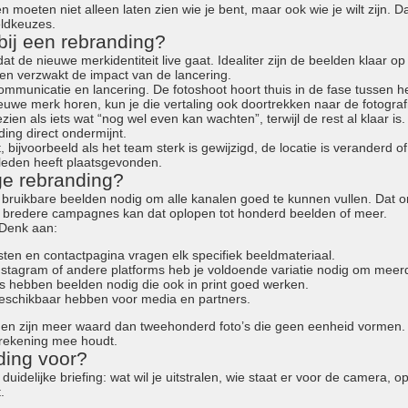
n moeten niet alleen laten zien wie je bent, maar ook wie je wilt zijn. D
ldkeuzes.
bij een rebranding?
at de nieuwe merkidentiteit live gaat. Idealiter zijn de beelden klaar 
n verzwakt de impact van de lancering.
communicatie en lancering. De fotoshoot hoort thuis in de fase tussen he
ieuwe merk horen, kun je die vertaling ook doortrekken naar de fotograf
en als iets wat “nog wel even kan wachten”, terwijl de rest al klaar is.
ing direct ondermijnt.
, bijvoorbeeld als het team sterk is gewijzigd, de locatie is veranderd o
eleden heeft plaatsgevonden.
ge rebranding?
 bruikbare beelden nodig om alle kanalen goed te kunnen vullen. Dat 
of bredere campagnes kan dat oplopen tot honderd beelden of meer.
 Denk aan:
ten en contactpagina vragen elk specifiek beeldmateriaal.
nstagram of andere platforms heb je voldoende variatie nodig om mee
s hebben beelden nodig die ook in print goed werken.
beschikbaar hebben voor media en partners.
elden zijn meer waard dan tweehonderd foto’s die geen eenheid vormen.
t rekening mee houdt.
ding voor?
delijke briefing: wat wil je uitstralen, wie staat er voor de camera, o
.