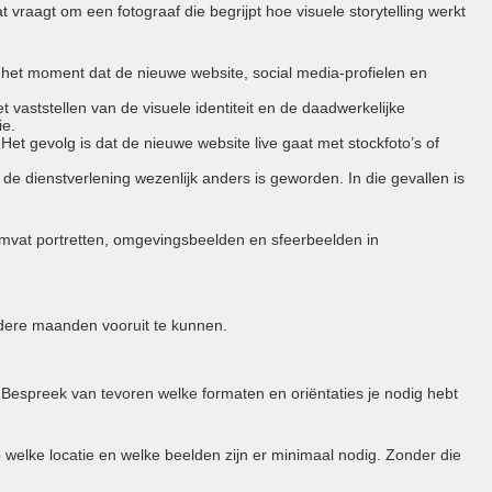
at vraagt om een fotograaf die begrijpt hoe visuele storytelling werkt
op het moment dat de nieuwe website, social media-profielen en
t vaststellen van de visuele identiteit en de daadwerkelijke
ie.
 Het gevolg is dat de nieuwe website live gaat met stockfoto’s of
f de dienstverlening wezenlijk anders is geworden. In die gevallen is
omvat portretten, omgevingsbeelden en sfeerbeelden in
rdere maanden vooruit te kunnen.
 Bespreek van tevoren welke formaten en oriëntaties je nodig hebt
p welke locatie en welke beelden zijn er minimaal nodig. Zonder die