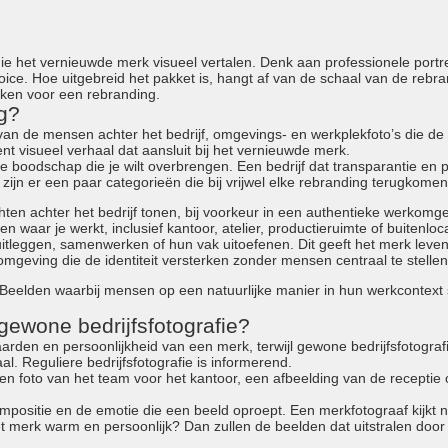
 het vernieuwde merk visueel vertalen. Denk aan professionele portre
oice. Hoe uitgebreid het pakket is, hangt af van de schaal van de rebran
ken voor een rebranding.
ng?
’s van de mensen achter het bedrijf, omgevings- en werkplekfoto’s die 
 visueel verhaal dat aansluit bij het vernieuwde merk.
boodschap die je wilt overbrengen. Een bedrijf dat transparantie en pe
 zijn er een paar categorieën die bij vrijwel elke rebranding terugkomen
chten achter het bedrijf tonen, bij voorkeur in een authentieke werkomg
n waar je werkt, inclusief kantoor, atelier, productieruimte of buitenloca
uitleggen, samenwerken of hun vak uitoefenen. Dit geeft het merk leven 
omgeving die de identiteit versterken zonder mensen centraal te stellen
l. Beelden waarbij mensen op een natuurlijke manier in hun werkcontex
 gewone bedrijfsfotografie?
 waarden en persoonlijkheid van een merk, terwijl gewone bedrijfsfotogr
aal. Reguliere bedrijfsfotografie is informerend.
 Een foto van het team voor het kantoor, een afbeelding van de receptie
mpositie en de emotie die een beeld oproept. Een merkfotograaf kijkt nie
t merk warm en persoonlijk? Dan zullen de beelden dat uitstralen door 