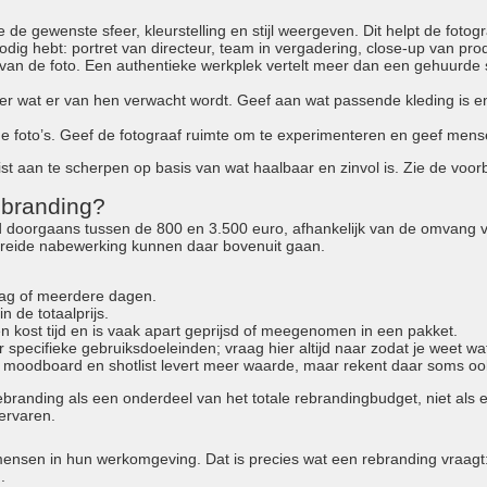
de gewenste sfeer, kleurstelling en stijl weergeven. Dit helpt de fotogra
ig hebt: portret van directeur, team in vergadering, close-up van prod
an de foto. Een authentieke werkplek vertelt meer dan een gehuurde st
r wat er van hen verwacht wordt. Geef aan wat passende kleding is e
de foto’s. Geef de fotograaf ruimte om te experimenteren en geef men
t aan te scherpen op basis van wat haalbaar en zinvol is. Zie de voorber
ebranding?
d doorgaans tussen de 800 en 3.500 euro, afhankelijk van de omvang va
breide nabewerking kunnen daar bovenuit gaan.
dag of meerdere dagen.
n de totaalprijs.
n kost tijd en is vaak apart geprijsd of meegenomen in een pakket.
specifieke gebruiksdoeleinden; vraag hier altijd naar zodat je weet w
 moodboard en shotlist levert meer waarde, maar rekent daar soms ook 
ebranding als een onderdeel van het totale rebrandingbudget, niet als
ervaren.
mensen in hun werkomgeving. Dat is precies wat een rebranding vraagt: 
.