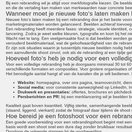
portraits 1
Bij een rebranding wil je altijd voor merkfotografie kiezen. De beelde
portraits 2
en die de vertaling kan maken van merkwaarden naar concrete bee
portraits 3
Wanneer moet je nieuwe foto’s laten maken 
fd gazellen 2014
Nieuwe foto’s laten maken bij een rebranding doe je het beste voord
sanoma view 2014 –
marketingmaterialen worden gelanceerd. Beelden achteraf toevoege
annual report
Een rebranding heeft meerdere fases: strategie, visuele identiteit, 
het zuiderlicht
lancering. Zodra je weet welke kleuren, typografie en toon bij het n
Wacht niet te lang. Een veelgemaakte fout is dat beelden worden gezi
thomas van luyn
verouderd beeldmateriaal, wat de geloofwaardigheid van de rebrand
various
Er zijn ook situaties waarin je tussentijds nieuwe beelden nodig hebt
parool christmas special
een aanvullende shoot zinvol, ook als de rebranding al een tijdje g
Hoeveel foto’s heb je nodig voor een volledi
editorial
travel
Voor een volledige rebranding heb je doorgaans minimaal 30 tot 60
commercial
verschillende formaten en composities. Voor grotere organisaties 
fashion
Het benodigde aantal hangt af van de kanalen die je wilt bedienen.
Website:
homepagina, over ons pagina, teamoverzicht, diens
contact
Social media:
voor consistente aanwezigheid op LinkedIn, I
info@markhorn.nl
Drukwerk en presentaties:
offertes, brochures en pitchdeck
+31650600601
Persberichten en PR:
bij een merklancering wil je beelden 
about
Kwaliteit gaat boven kwantiteit. Vijftig sterke, samenhangende be
(staand, liggend, vierkant) zodat de fotograaf daar tijdens de shoo
Hoe bereid je een fotoshoot voor een rebran
Een goede voorbereiding voor een rebrandingshoot begint met een dui
basis wordt een shoot snel een dure dag zonder bruikbaar resultaat
Doorloop de volgende stappen bij de voorbereiding: