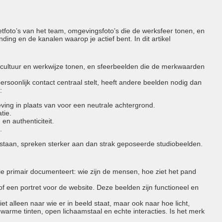
tfoto’s van het team, omgevingsfoto’s die de werksfeer tonen, en
ding en de kanalen waarop je actief bent. In dit artikel
de cultuur en werkwijze tonen, en sfeerbeelden die de merkwaarden
rsoonlijk contact centraal stelt, heeft andere beelden nodig dan
:
eving in plaats van voor een neutrale achtergrond.
tie.
en authenticiteit.
.
t staan, spreken sterker aan dan strak geposeerde studiobeelden.
afie primair documenteert: wie zijn de mensen, hoe ziet het pand
 of een portret voor de website. Deze beelden zijn functioneel en
t alleen naar wie er in beeld staat, maar ook naar hoe licht,
warme tinten, open lichaamstaal en echte interacties. Is het merk