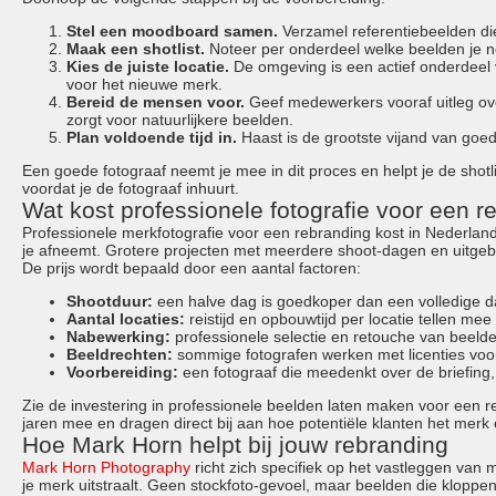
Stel een moodboard samen.
Verzamel referentiebeelden die 
Maak een shotlist.
Noteer per onderdeel welke beelden je nod
Kies de juiste locatie.
De omgeving is een actief onderdeel v
voor het nieuwe merk.
Bereid de mensen voor.
Geef medewerkers vooraf uitleg ove
zorgt voor natuurlijkere beelden.
Plan voldoende tijd in.
Haast is de grootste vijand van goe
Een goede fotograaf neemt je mee in dit proces en helpt je de shotlis
voordat je de fotograaf inhuurt.
Wat kost professionele fotografie voor een r
Professionele merkfotografie voor een rebranding kost in Nederlan
je afneemt. Grotere projecten met meerdere shoot-dagen en uitge
De prijs wordt bepaald door een aantal factoren:
Shootduur:
een halve dag is goedkoper dan een volledige 
Aantal locaties:
reistijd en opbouwtijd per locatie tellen mee i
Nabewerking:
professionele selectie en retouche van beelde
Beeldrechten:
sommige fotografen werken met licenties voor 
Voorbereiding:
een fotograaf die meedenkt over de briefing,
Zie de investering in professionele beelden laten maken voor een r
jaren mee en dragen direct bij aan hoe potentiële klanten het merk 
Hoe Mark Horn helpt bij jouw rebranding
Mark Horn Photography
richt zich specifiek op het vastleggen van 
je merk uitstraalt. Geen stockfoto-gevoel, maar beelden die kloppen