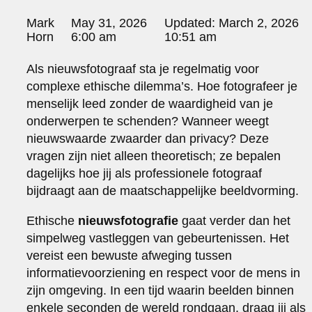
portraits 2
Posted
Mark
May 31, 2026
Updated:
March 2, 2026
portraits 3
by:
Horn
6:00 am
10:51 am
fd gazellen 2014
sanoma view 2014 – annual report
Als nieuwsfotograaf sta je regelmatig voor
het zuiderlicht
complexe ethische dilemma’s. Hoe fotografeer je
thomas van luyn
menselijk leed zonder de waardigheid van je
various
onderwerpen te schenden? Wanneer weegt
parool christmas special
nieuwswaarde zwaarder dan privacy? Deze
editorial
vragen zijn niet alleen theoretisch; ze bepalen
travel
dagelijks hoe jij als professionele fotograaf
commercial
bijdraagt aan de maatschappelijke beeldvorming.
fashion
contact
Ethische
nieuwsfotografie
gaat verder dan het
info@markhorn.nl
simpelweg vastleggen van gebeurtenissen. Het
+31650600601
vereist een bewuste afweging tussen
about
informatievoorziening en respect voor de mens in
zijn omgeving. In een tijd waarin beelden binnen
enkele seconden de wereld rondgaan, draag jij als