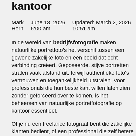
kantoor
portraits 2
portraits 3
fd gazellen 2014
Posted
Mark
June 13, 2026
Updated:
March 2, 2026
sanoma view 2014 – annual report
by:
Horn
6:00 am
10:51 am
het zuiderlicht
thomas van luyn
In de wereld van
bedrijfsfotografie
maken
various
natuurlijke portretfoto’s het verschil tussen een
parool christmas special
gewone zakelijke foto en een beeld dat echt
editorial
verbinding creëert. Geposeerde, stijve portretten
travel
stralen vaak afstand uit, terwijl authentieke foto’s
commercial
vertrouwen en toegankelijkheid uitstralen. Voor
fashion
professionals die hun beste kant willen laten zien
contact
zonder geforceerd over te komen, is het
info@markhorn.nl
beheersen van natuurlijke portretfotografie op
+31650600601
kantoor essentieel.
about
Of je nu een freelance fotograaf bent die zakelijke
klanten bedient, of een professional die zelf betere