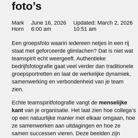
foto’s
portraits 2
portraits 3
fd gazellen 2014
Posted
Mark
June 16, 2026
Updated:
March 2, 2026
sanoma view 2014 – annual report
by:
Horn
6:00 am
10:51 am
het zuiderlicht
thomas van luyn
Een groepsfoto waarin iedereen netjes in een rij
various
staat met geforceerde glimlachen? Dat is niet wat
parool christmas special
teamspirit echt weergeeft. Authentieke
editorial
bedrijfsfotografie gaat veel verder dan traditionele
travel
groepsportretten en laat de werkelijke dynamiek,
commercial
samenwerking en verbondenheid van je team
fashion
zien.
contact
Echte teamspiritfotografie vangt de
menselijke
info@markhorn.nl
kant
van je organisatie. Het laat zien hoe collega’s
+31650600601
op een natuurlijke manier met elkaar omgaan, hoe
about
ze samenwerken aan uitdagingen en hoe ze
samen successen vieren. Deze beelden zijn