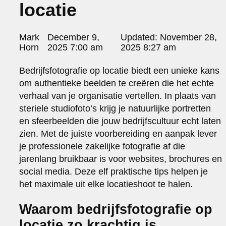
locatie
portraits 2
portraits 3
fd gazellen 2014
Posted
Mark
December 9,
Updated:
November 28,
sanoma view 2014 – annual report
by:
Horn
2025 7:00 am
2025 8:27 am
het zuiderlicht
thomas van luyn
Bedrijfsfotografie op locatie biedt een unieke kans
various
om authentieke beelden te creëren die het echte
parool christmas special
verhaal van je organisatie vertellen. In plaats van
editorial
steriele studiofoto’s krijg je natuurlijke portretten
travel
en sfeerbeelden die jouw bedrijfscultuur echt laten
commercial
zien. Met de juiste voorbereiding en aanpak lever
fashion
je professionele zakelijke fotografie af die
contact
jarenlang bruikbaar is voor websites, brochures en
info@markhorn.nl
social media. Deze elf praktische tips helpen je
+31650600601
het maximale uit elke locatieshoot te halen.
about
Waarom bedrijfsfotografie op
locatie zo krachtig is