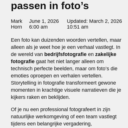
passen in foto’s
portraits 2
portraits 3
fd gazellen 2014
Posted
Mark
June 1, 2026
Updated:
March 2, 2026
sanoma view 2014 – annual report
by:
Horn
6:00 am
10:51 am
het zuiderlicht
thomas van luyn
Een foto kan duizenden woorden vertellen, maar
various
alleen als je weet hoe je een verhaal vastlegt. In
parool christmas special
de wereld van
bedrijfsfotografie
en
zakelijke
editorial
fotografie
gaat het niet langer alleen om
travel
technisch perfecte beelden, maar om foto’s die
commercial
emoties oproepen en verhalen vertellen.
fashion
Storytelling in fotografie transformeert gewone
contact
momenten in krachtige visuele narratieven die je
info@markhorn.nl
kijkers raken en beklijden.
+31650600601
Of je nu een professional fotografeert in zijn
about
natuurlijke werkomgeving of een team vastlegt
tijdens een belangrijke vergadering,