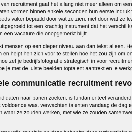
van recruitment gaat het allang niet meer alleen om e
daten vormen binnen enkele seconden hun eerste indruk
eeds vaker bepaald door wat ze zien, niet door wat ze le
uitgegroeid tot een krachtig instrument dat het verschil
n een vacature die onopgemerkt blijft.
kt mensen op een dieper niveau aan dan tekst alleen. He
n en helpt hen zich voor te stellen hoe het zou zijn om o
e zet je bedrijfsfotografie strategisch in voor recruitm
e je met de juiste beelden toptalent aantrekt en je werk
le communicatie recruitment revo
didaten naar banen zoeken, is fundamenteel veranderd
nt voldoende was, verwachten talenten vandaag de dag e
zien waar ze zouden werken, met wie ze zouden samenwe