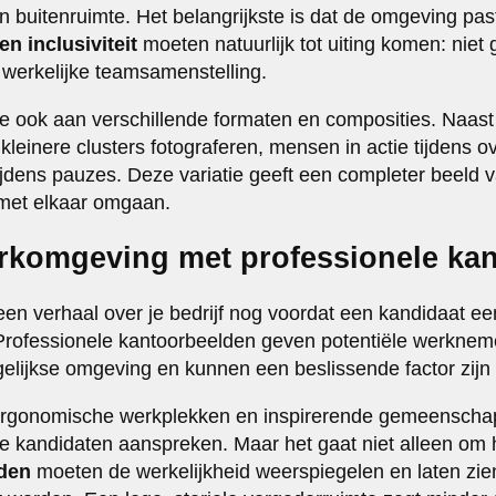
n buitenruimte. Het belangrijkste is dat de omgeving past b
en inclusiviteit
moeten natuurlijk tot uiting komen: niet
 werkelijke teamsamenstelling.
ie ook aan verschillende formaten en composities. Naast
 kleinere clusters fotograferen, mensen in actie tijdens
 tijdens pauzes. Deze variatie geeft een completer beel
 met elkaar omgaan.
erkomgeving met professionele ka
een verhaal over je bedrijf nog voordat een kandidaat ee
Professionele kantoorbeelden geven potentiële werknem
elijkse omgeving en kunnen een beslissende factor zijn
 ergonomische werkplekken en inspirerende gemeenschapp
e kandidaten aanspreken. Maar het gaat niet alleen om
den
moeten de werkelijkheid weerspiegelen en laten zie