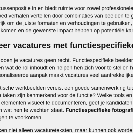
ssenpositie in en biedt ruimte voor zowel professionele
goed verhalen vertellen door combinaties van beelden te 
rijk om de juiste formaten en verhoudingen te gebruiken,
t komen en de gewenste impact hebben op potentiële ka
eer vacatures met functiespecifie
 doen je vacatures geen recht. Functiespecifieke beelde
n wat de rol inhoudt en helpen hen zich voor te stellen 
onaliseerde aanpak maakt vacatures veel aantrekkelijker
stische werkbeelden vereist een goede samenwerking tu
 taken zijn kenmerkend voor de functie? Welke tools en
 elementen visueel te documenteren, geef je kandidaten 
an wat hen te wachten staat.
Functiespecifieke fotograf
gen te voorkomen.
en niet alleen vacatureteksten, maar kunnen ook worden