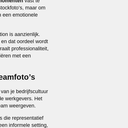
 momenten
vast te
tockfoto’s, maar om
n een emotionele
on is aanzienlijk.
en dat oordeel wordt
aalt professionaliteit,
iëren met een
teamfoto’s
an je bedrijfscultuur
nde werkgevers. Het
 team weergeven.
s die representatief
een informele setting,