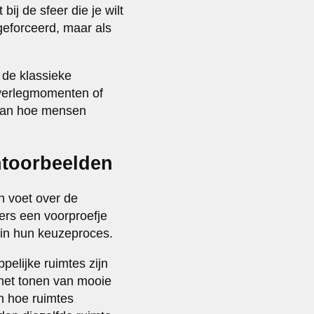
ij de sfeer die je wilt
 geforceerd, maar als
 de klassieke
 overlegmomenten of
d van hoe mensen
ntoorbeelden
n voet over de
ers een voorproefje
 in hun keuzeproces.
elijke ruimtes zijn
 het tonen van mooie
n hoe ruimtes