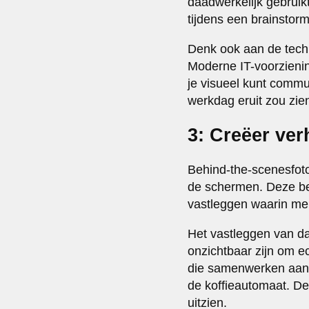
daadwerkelijk gebruik
tijdens een brainstor
Denk ook aan de techn
Moderne IT-voorzienin
je visueel kunt commu
werkdag eruit zou zien
3: Creëer ver
Behind-the-scenesfoto
de schermen. Deze be
vastleggen waarin men
Het vastleggen van da
onzichtbaar zijn om 
die samenwerken aan e
de koffieautomaat. D
uitzien.