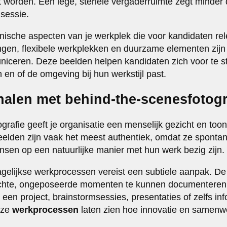
t worden. Een lege, steriele vergaderruimte zegt minder 
msessie.
ische aspecten van je werkplek die voor kandidaten rel
gen, flexibele werkplekken en duurzame elementen zijn
niceren. Deze beelden helpen kandidaten zich voor te s
 en of de omgeving bij hun werkstijl past.
halen met behind-the-scenesfotogr
grafie geeft je organisatie een menselijk gezicht en too
elden zijn vaak het meest authentiek, omdat ze spont
sen op een natuurlijke manier met hun werk bezig zijn.
gelijkse werkprocessen vereist een subtiele aanpak. De 
echte, ongeposeerde momenten te kunnen documenteren
en project, brainstormsessies, presentaties of zelfs in
eze
werkprocessen
laten zien hoe innovatie en samenwer