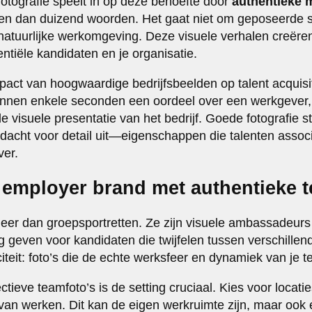
fotografie speelt in op deze behoefte door
authentieke
en dan duizend woorden. Het gaat niet om geposeerde s
natuurlijke werkomgeving. Deze visuele verhalen creëre
ntiële kandidaten en je organisatie.
act van hoogwaardige bedrijfsbeelden op talent acquisiti
nnen enkele seconden een oordeel over een werkgever, 
 visuele presentatie van het bedrijf. Goede fotografie str
dacht voor detail uit—eigenschappen die talenten assoc
ver.
e employer brand met authentieke 
eer dan groepsportretten. Ze zijn visuele ambassadeurs v
 geven voor kandidaten die twijfelen tussen verschille
citeit: foto’s die de echte werksfeer en dynamiek van je
ctieve teamfoto’s is de setting cruciaal. Kies voor locatie
r van werken. Dit kan de eigen werkruimte zijn, maar ook 