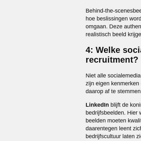
Behind-the-scenesbeeld
hoe beslissingen wor
omgaan. Deze authenti
realistisch beeld krij
4: Welke soc
recruitment?
Niet alle socialemedia
zijn eigen kenmerken e
daarop af te stemmen
LinkedIn
blijft de ko
bedrijfsbeelden. Hier
beelden moeten kwalite
daarentegen leent zic
bedrijfscultuur laten z