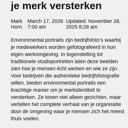
je merk versterken
portraits 2
portraits 3
fd gazellen 2014
Posted
Mark
March 17, 2026
Updated:
November 28,
sanoma view 2014 – annual report
by:
Horn
7:00 am
2025 8:28 am
het zuiderlicht
thomas van luyn
Environmental portraits zijn bedrijfsfoto’s waarbij
various
je medewerkers worden gefotografeerd in hun
parool christmas special
eigen werkomgeving. In tegenstelling tot
editorial
traditionele studioportretten laten deze beelden
travel
zien hoe je mensen écht werken en wie ze zijn.
commercial
Voor bedrijven die authentieke bedrijfsfotografie
fashion
willen, bieden environmental portraits een
contact
krachtige manier om je merkidentiteit te
info@markhorn.nl
versterken. Ze tonen niet alleen gezichten, maar
+31650600601
vertellen het complete verhaal van je organisatie
about
door de omgeving waar je mensen zich het meest
thuis voelen.