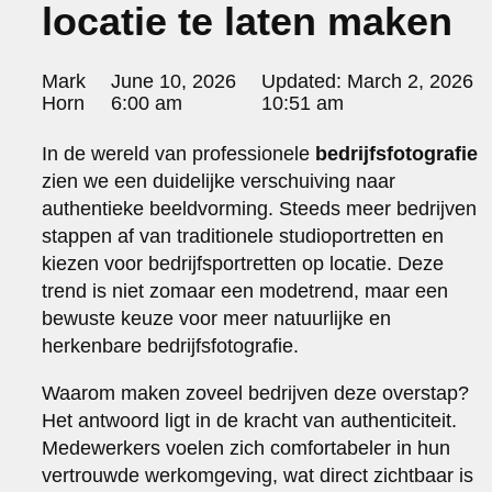
locatie te laten maken
portraits 2
portraits 3
fd gazellen 2014
Posted
Mark
June 10, 2026
Updated:
March 2, 2026
sanoma view 2014 – annual report
by:
Horn
6:00 am
10:51 am
het zuiderlicht
thomas van luyn
In de wereld van professionele
bedrijfsfotografie
various
zien we een duidelijke verschuiving naar
parool christmas special
authentieke beeldvorming. Steeds meer bedrijven
editorial
stappen af van traditionele studioportretten en
travel
kiezen voor bedrijfsportretten op locatie. Deze
commercial
trend is niet zomaar een modetrend, maar een
fashion
bewuste keuze voor meer natuurlijke en
contact
herkenbare bedrijfsfotografie.
info@markhorn.nl
Waarom maken zoveel bedrijven deze overstap?
+31650600601
Het antwoord ligt in de kracht van authenticiteit.
about
Medewerkers voelen zich comfortabeler in hun
vertrouwde werkomgeving, wat direct zichtbaar is