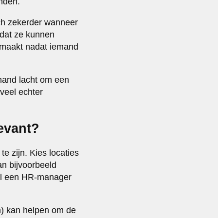
inden.
ich zekerder wanneer
odat ze kunnen
e maakt nadat iemand
and lacht om een
 veel echter
evant?
e zijn. Kies locaties
n bijvoorbeeld
ijl een HR-manager
h) kan helpen om de