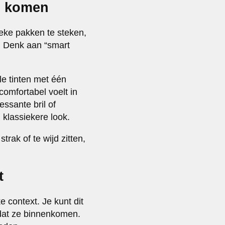
en komen
ieke pakken te steken,
l. Denk aan “smart
le tinten met één
comfortabel voelt in
essante bril of
 klassiekere look.
trak of te wijd zitten,
t
 context. Je kunt dit
dat ze binnenkomen.