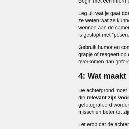
Begin met een informe
Leg uit wat je gaat d
ze weten wat ze kunne
wennen aan de camera 
is gestopt met “posere
Gebruik humor en co
grapje of reageert op 
overkomen dan geforc
4: Wat maakt
De achtergrond moet he
die
relevant zijn voo
gefotografeerd worden
misschien beter tot zi
Let erop dat de achte