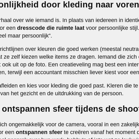
oonlijkheid door kleding naar vor
rhaal over wie iemand is. In plaats van iedereen in ident
oor een
dresscode die ruimte laat
voor persoonlijke stij
eel maar persoonlijk”.
ichtlijnen over kleuren die goed werken (meestal neutra
t ze zelf kiezen welke items ze dragen. Iemand die zich 
at ook uit op de foto. Een creatieveling mag best een inter
en, terwijl een accountant misschien liever kiest voor een
leiden en kies voor kleding die goed past. Kleren die te s
 van het gezicht en de uitdrukking van de persoon.
 ontspannen sfeer tijdens de shoo
ch ongemakkelijk voor de camera, vooral in een zakelijke
or een
ontspannen sfeer
te creëren vanaf het moment 