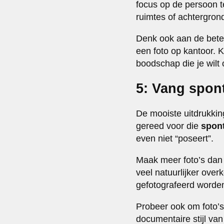
focus op de persoon t
ruimtes of achtergron
Denk ook aan de betek
een foto op kantoor. K
boodschap die je wilt
5: Vang spon
De mooiste uitdrukking
gereed voor die
spon
even niet “poseert”.
Maak meer foto’s dan j
veel natuurlijker ov
gefotografeerd worden
Probeer ook om foto’s 
documentaire stijl va