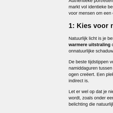
Authentieke portrette
markt vol identieke b
voor mensen om een e
1: Kies voor 
Natuurlijk licht is je
warmere uitstraling
d
onnatuurlijke schaduw
De beste tijdstippen v
namiddaguren tussen 
ogen creëert. Een plek
indirect is.
Let er wel op dat je ni
wordt, zoals onder een
belichting die natuurl