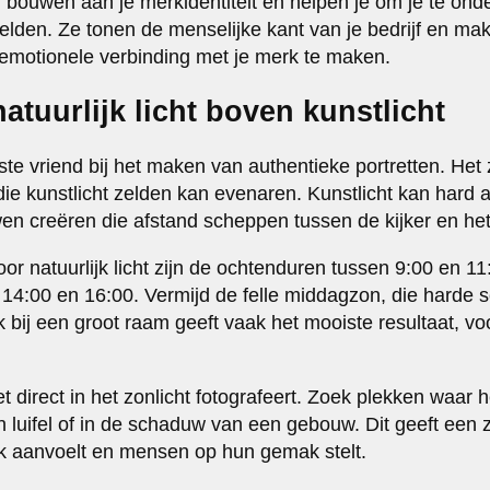
n bouwen aan je merkidentiteit en helpen je om je te ond
eelden. Ze tonen de menselijke kant van je bedrijf en ma
motionele verbinding met je merk te maken.
natuurlijk licht boven kunstlicht
 beste vriend bij het maken van authentieke portretten. Het
ie kunstlicht zelden kan evenaren. Kunstlicht kan hard
en creëren die afstand scheppen tussen de kijker en he
oor natuurlijk licht zijn de ochtenduren tussen 9:00 en 11
14:00 en 16:00. Vermijd de felle middagzon, die harde
 bij een groot raam geeft vaak het mooiste resultaat, vo
et direct in het zonlicht fotografeert. Zoek plekken waar h
 luifel of in de schaduw van een gebouw. Dit geeft een z
ijk aanvoelt en mensen op hun gemak stelt.