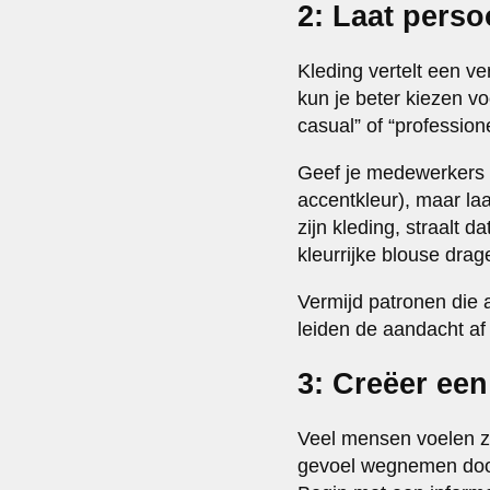
2: Laat pers
Kleding vertelt een ve
kun je beter kiezen v
casual” of “profession
Geef je medewerkers r
accentkleur), maar laa
zijn kleding, straalt d
kleurrijke blouse drag
Vermijd patronen die af
leiden de aandacht af
3: Creëer een
Veel mensen voelen zi
gevoel wegnemen do