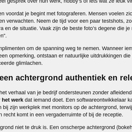
el gesprek over hun werk, hobby’s of iets wat ze leuk v
oen voordat je begint met fotograferen. Mensen voelen z
n verwachten. Neem de tijd voor een paar testshots, z
en de situatie. Vaak zijn de beste foto’s degene die j
n”.
mplimenten om de spanning weg te nemen. Wanneer iem
een opmerking, ontstaan er natuurlijke uitdrukkingen die
eerde glimlachen.
 een achtergrond authentiek en rel
t verhaal van je bedrijf ondersteunen zonder afleidend t
r het werk
dat iemand doet. Een softwareontwikkelaar ka
 bij zijn werkplek met monitors op de achtergrond, terw
jn recht komt in een vergaderruimte of bij de receptie.
rgrond niet te druk is. Een onscherpe achtergrond (boke