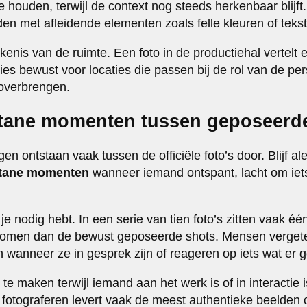
e houden, terwijl de context nog steeds herkenbaar blijf
den met afleidende elementen zoals felle kleuren of teks
enis van de ruimte. Een foto in de productiehal vertelt
ies bewust voor locaties die passen bij de rol van de pe
 overbrengen.
tane momenten tussen geposeerd
en ontstaan vaak tussen de officiële foto’s door. Blijf a
tane momenten
wanneer iemand ontspant, lacht om iet
e nodig hebt. In een serie van tien foto’s zitten vaak één
erkomen dan de bewust geposeerde shots. Mensen verget
 wanneer ze in gesprek zijn of reageren op iets wat er g
te maken terwijl iemand aan het werk is of in interactie 
n fotograferen levert vaak de meest authentieke beelde