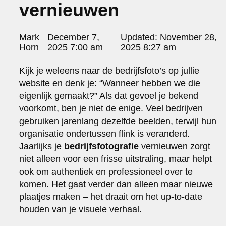
vernieuwen
portraits 2
portraits 3
fd gazellen 2014
Posted
Mark
December 7,
Updated:
November 28,
sanoma view 2014 – annual report
by:
Horn
2025 7:00 am
2025 8:27 am
het zuiderlicht
thomas van luyn
Kijk je weleens naar de bedrijfsfoto’s op jullie
various
website en denk je: “Wanneer hebben we die
parool christmas special
eigenlijk gemaakt?” Als dat gevoel je bekend
editorial
voorkomt, ben je niet de enige. Veel bedrijven
travel
gebruiken jarenlang dezelfde beelden, terwijl hun
commercial
organisatie ondertussen flink is veranderd.
fashion
Jaarlijks je
bedrijfsfotografie
vernieuwen zorgt
contact
niet alleen voor een frisse uitstraling, maar helpt
info@markhorn.nl
ook om authentiek en professioneel over te
+31650600601
komen. Het gaat verder dan alleen maar nieuwe
about
plaatjes maken – het draait om het up-to-date
houden van je visuele verhaal.