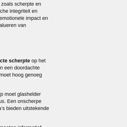
a zoals scherpte en
che integriteit en
 emotionele impact en
valueren van
ecte scherpte
op het
 en een doordachte
it moet hoog genoeg
rp moet glashelder
ocus. Een onscherpe
a’s bieden uitstekende