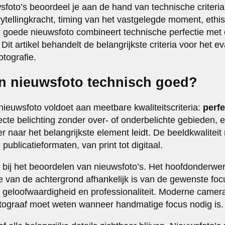
wsfoto’s beoordeel je aan de hand van technische criteri
orytellingkracht, timing van het vastgelegde moment, ethis
 goede nieuwsfoto combineert technische perfectie met
 Dit artikel behandelt de belangrijkste criteria voor het e
tografie.
n nieuwsfoto technisch goed?
ieuwsfoto voldoet aan meetbare kwaliteitscriteria:
perf
cte belichting zonder over- of onderbelichte gebieden,
er naar het belangrijkste element leidt. De beeldkwalite
 publicatieformaten, van print tot digitaal.
 bij het beoordelen van nieuwsfoto’s. Het hoofdonderwe
rpte van de achtergrond afhankelijk is van de gewenste f
an geloofwaardigheid en professionaliteit. Moderne camer
otograaf moet weten wanneer handmatige focus nodig is.