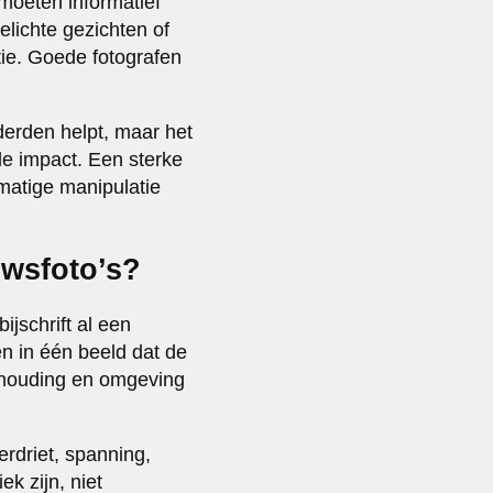
 moeten informatief
lichte gezichten of
tie. Goede fotografen
 derden helpt, maar het
de impact. Een sterke
matige manipulatie
uwsfoto’s?
ijschrift al een
n in één beeld dat de
shouding en omgeving
rdriet, spanning,
k zijn, niet