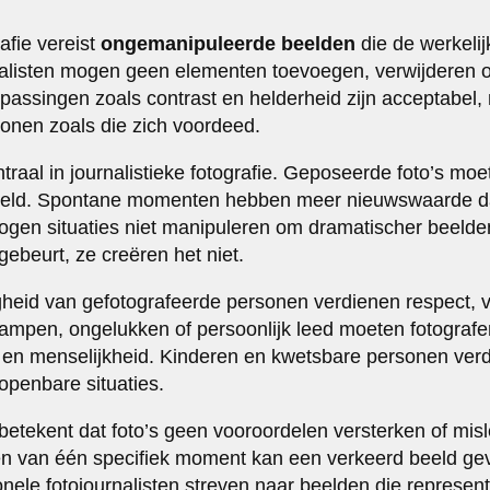
afie vereist
ongemanipuleerde beelden
die de werkelijk
listen mogen geen elementen toevoegen, verwijderen of 
passingen zoals contrast en helderheid zijn acceptabel,
 tonen zoals die zich voordeed.
ntraal in journalistieke fotografie. Geposeerde foto’s moet
beld. Spontane momenten hebben meer nieuwswaarde d
gen situaties niet manipuleren om dramatischer beelden 
ebeurt, ze creëren het niet.
heid van gefotografeerde personen verdienen respect, vo
ampen, ongelukken of persoonlijk leed moeten fotografe
en menselijkheid. Kinderen en kwetsbare personen verd
openbare situaties.
e betekent dat foto’s geen vooroordelen versterken of mi
en van één specifiek moment kan een verkeerd beeld ge
nele fotojournalisten streven naar beelden die representa