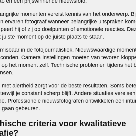
to en een prijswinnende nieuwsfoto.
langrijke momenten vereist kennis van het onderwerp. Bij
 ervaren fotograaf wanneer belangrijke uitspraken kome
ipeert hij of zij op doelpunten of emotionele reacties. De
 juiste moment op de juiste plaats te staan.
onmisbaar in de fotojournalistiek. Nieuwswaardige mome
seconden. Camera-instellingen moeten van tevoren kloppe
n op het moment zelf. Technische problemen tijdens het
nsen.
et alertheid zorgt voor de beste resultaten. Soms bete
erwijl je constant scherp blijft. Andere situaties vereise
de. Professionele nieuwsfotografen ontwikkelen een intu
 gaan gebeuren.
thische criteria voor kwalitatieve
afie?