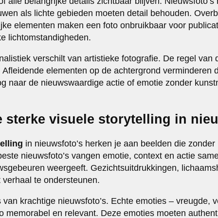
of alle belangrijke details zichtbaar blijven. Nieuwsfoto’s
uwen als lichte gebieden moeten detail behouden. Overbe
ijke elementen maken een foto onbruikbaar voor publica
jke lichtomstandigheden.
nalistiek verschilt van artistieke fotografie. De regel van
l. Afleidende elementen op de achtergrond verminderen 
oog naar de nieuwswaardige actie of emotie zonder kunst
 sterke visuele storytelling in nie
elling
in nieuwsfoto’s herken je aan beelden die zonder b
 beste nieuwsfoto’s vangen emotie, context en actie same
uwsgebeuren weergeeft. Gezichtsuitdrukkingen, lichaam
verhaal te ondersteunen.
 van krachtige nieuwsfoto’s. Echte emoties – vreugde, ve
 memorabel en relevant. Deze emoties moeten authentie