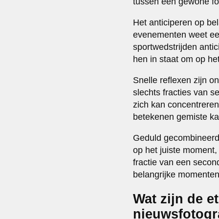
tussen een gewone fo
Het anticiperen op be
evenementen weet een
sportwedstrijden antic
hen in staat om op het
Snelle reflexen zijn 
slechts fracties van 
zich kan concentrere
betekenen gemiste ka
Geduld gecombineerd m
op het juiste moment, t
fractie van een secon
belangrijke momenten
Wat zijn de e
nieuwsfotogr