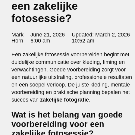
een zakelijke
portraits 2
portraits 3
fotosessie?
fd gazellen 2014
sanoma view 2014 – annual report
het zuiderlicht
Posted
Mark
June 21, 2026
Updated:
March 2, 2026
thomas van luyn
by:
Horn
6:00 am
10:52 am
various
parool christmas special
Een zakelijke fotosessie voorbereiden begint met
duidelijke communicatie over kleding, timing en
editorial
travel
verwachtingen. Goede voorbereiding zorgt voor
commercial
een natuurlijke uitstraling, professionele resultaten
fashion
en een soepel verloop. De juiste kleding, mentale
voorbereiding en praktische planning bepalen het
contact
succes van
zakelijke fotografie
.
info@markhorn.nl
+31650600601
Wat is het belang van goede
about
voorbereiding voor een
zakelijke fotosessie?