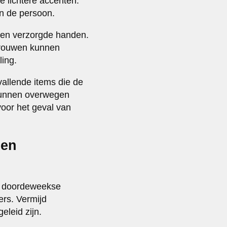
e lichtere accenten.
an de persoon.
n en verzorgde handen.
vrouwen kunnen
ling.
allende items die de
 kunnen overwegen
oor het geval van
een
op doordeweekse
ers. Vermijd
leid zijn.