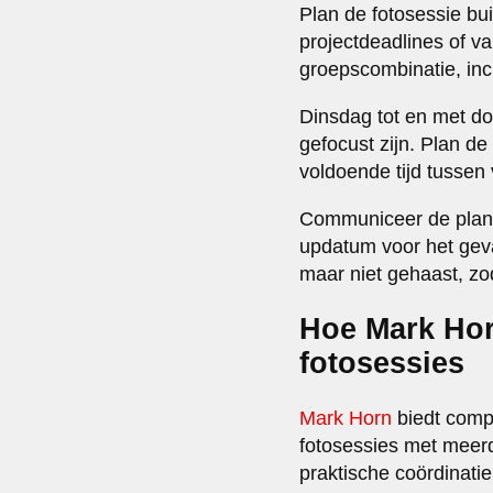
Plan de fotosessie bui
projectdeadlines of v
groepscombinatie, incl
Dinsdag tot en met d
gefocust zijn. Plan d
voldoende tijd tussen
Communiceer de planni
updatum voor het gev
maar niet gehaast, zod
Hoe Mark Horn
fotosessies
Mark Horn
biedt compl
fotosessies met meer
praktische coördinatie