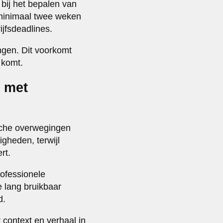
 bij het bepalen van
 minimaal twee weken
jfsdeadlines.
ngen. Dit voorkomt
 komt.
e met
sche overwegingen
gheden, terwijl
rt.
rofessionele
e lang bruikbaar
d.
r context en verhaal in