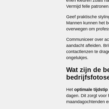
effen kleuren zoals n
Vermijd felle patronen
Geef praktische styli
Mannen kunnen het be
overwegen om professi
Communiceer over acce
aandacht afleiden. Br
contactlenzen te drag
ongelukjes.
Wat zijn de b
bedrijfsfotos
Het
optimale tijdstip
dagen. Dit zorgt voor 
maandagochtenden en 