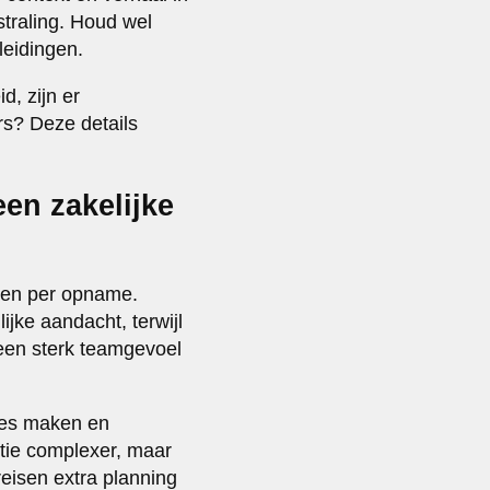
straling. Houd wel
leidingen.
d, zijn er
rs? Deze details
een zakelijke
onen per opname.
jke aandacht, terwijl
een sterk teamgevoel
ties maken en
itie complexer, maar
eisen extra planning