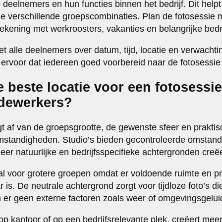
e deelnemers en hun functies binnen het bedrijf. Dit helpt
de verschillende groepscombinaties. Plan de fotosessie
ekening met werkroosters, vakanties en belangrijke bedri
t alle deelnemers over datum, tijd, locatie en verwachti
 ervoor dat iedereen goed voorbereid naar de fotosessie
e beste locatie voor een fotosessi
dewerkers?
t af van de groepsgrootte, de gewenste sfeer en prakti
omstandigheden. Studio’s bieden gecontroleerde omstandi
meer natuurlijke en bedrijfsspecifieke achtergronden creëe
aal voor grotere groepen omdat er voldoende ruimte en p
r is. De neutrale achtergrond zorgt voor tijdloze foto’s di
jn er geen externe factoren zoals weer of omgevingsgelui
 op kantoor of op een bedrijfsrelevante plek, creëert mee