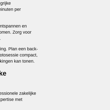
grijke
minuten per
ontspannen en
komen. Zorg voor
.
ing. Plan een back-
fotosessie compact,
kkingen kan tonen.
ke
essionele zakelijke
pertise met