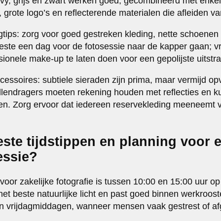
avy, grijs en zwart werken goed, gecombineerd met enkel
, grote logo’s en reflecterende materialen die afleiden v
ngtips: zorg voor goed gestreken kleding, nette schoene
ste een dag voor de fotosessie naar de kapper gaan; 
onele make-up te laten doen voor een gepolijste uitstra
ssoires: subtiele sieraden zijn prima, maar vermijd opv
illendragers moeten rekening houden met reflecties en
en. Zorg ervoor dat iedereen reservekleding meeneemt v
este tijdstippen en planning voor 
essie?
voor zakelijke fotografie is tussen 10:00 en 15:00 uur 
het beste natuurlijke licht en past goed binnen werkroost
vrijdagmiddagen, wanneer mensen vaak gestrest of afge