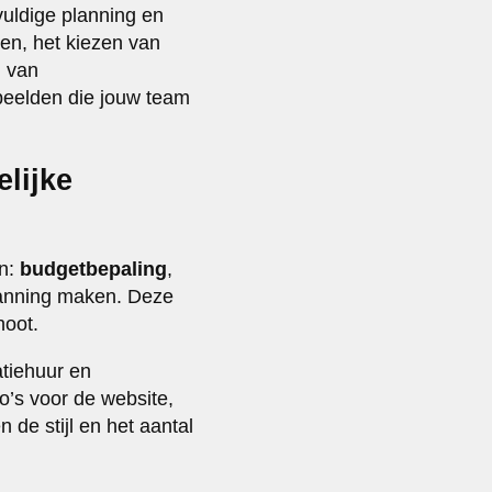
uldige planning en
gen, het kiezen van
n van
 beelden die jouw team
elijke
en:
budgetbepaling
,
planning maken. Deze
hoot.
atiehuur en
to’s voor de website,
de stijl en het aantal