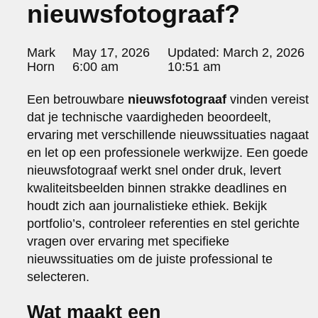
nieuwsfotograaf?
portraits 2
portraits 3
fd gazellen 2014
Posted
Mark
May 17, 2026
Updated:
March 2, 2026
sanoma view 2014 – annual report
by:
Horn
6:00 am
10:51 am
het zuiderlicht
thomas van luyn
Een betrouwbare
nieuwsfotograaf
vinden vereist
various
dat je technische vaardigheden beoordeelt,
parool christmas special
ervaring met verschillende nieuwssituaties nagaat
editorial
en let op een professionele werkwijze. Een goede
travel
nieuwsfotograaf werkt snel onder druk, levert
commercial
kwaliteitsbeelden binnen strakke deadlines en
fashion
houdt zich aan journalistieke ethiek. Bekijk
contact
portfolio’s, controleer referenties en stel gerichte
info@markhorn.nl
vragen over ervaring met specifieke
+31650600601
nieuwssituaties om de juiste professional te
about
selecteren.
Wat maakt een