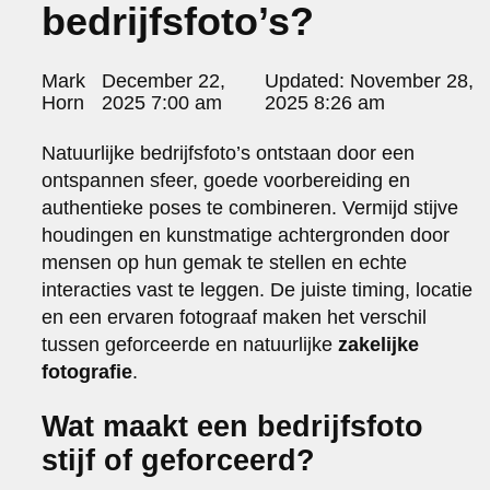
bedrijfsfoto’s?
portraits 2
portraits 3
fd gazellen 2014
Posted
Mark
December 22,
Updated:
November 28,
sanoma view 2014 – annual report
by:
Horn
2025 7:00 am
2025 8:26 am
het zuiderlicht
thomas van luyn
Natuurlijke bedrijfsfoto’s ontstaan door een
various
ontspannen sfeer, goede voorbereiding en
parool christmas special
authentieke poses te combineren. Vermijd stijve
editorial
houdingen en kunstmatige achtergronden door
travel
mensen op hun gemak te stellen en echte
commercial
interacties vast te leggen. De juiste timing, locatie
fashion
en een ervaren fotograaf maken het verschil
contact
tussen geforceerde en natuurlijke
zakelijke
info@markhorn.nl
fotografie
.
+31650600601
about
Wat maakt een bedrijfsfoto
stijf of geforceerd?