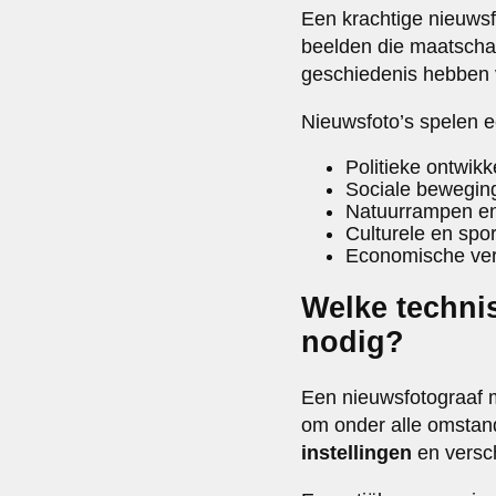
Een krachtige nieuws
beelden die maatscha
geschiedenis hebben 
Nieuwsfoto’s spelen ee
Politieke ontwik
Sociale bewegin
Natuurrampen en 
Culturele en spo
Economische ver
Welke techni
nodig?
Een nieuwsfotograaf m
om onder alle omstan
instellingen
en versch