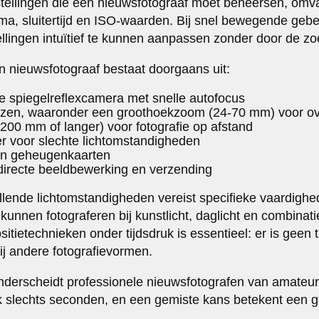
stellingen die een nieuwsfotograaf moet beheersen, omv
ma, sluitertijd en ISO-waarden. Bij snel bewegende gebe
llingen intuïtief te kunnen aanpassen zonder door de zoe
 nieuwsfotograaf bestaat doorgaans uit:
e spiegelreflexcamera met snelle autofocus
enzen, waaronder een groothoekzoom (24-70 mm) voor ov
-200 mm of langer) voor fotografie op afstand
ser voor slechte lichtomstandigheden
 en geheugenkaarten
directe beeldbewerking en verzending
lende lichtomstandigheden vereist specifieke vaardigh
kunnen fotograferen bij kunstlicht, daglicht en combinat
ietechnieken onder tijdsdruk is essentieel: er is geen t
ij andere fotografievormen.
 onderscheidt professionele nieuwsfotografen van amateur
slechts seconden, en een gemiste kans betekent een ge