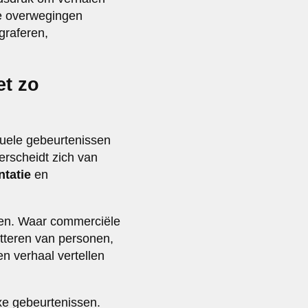
che overwegingen
graferen,
et zo
tuele gebeurtenissen
erscheidt zich van
tatie
en
ren. Waar commerciële
atteren van personen,
en verhaal vertellen
exe gebeurtenissen.