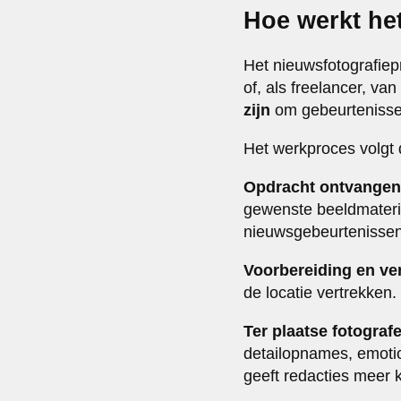
Hoe werkt he
Het nieuwsfotografiep
of, als freelancer, v
zijn
om gebeurtenissen
Het werkproces volgt
Opdracht ontvangen
gewenste beeldmater
nieuwsgebeurtenissen
Voorbereiding en ver
de locatie vertrekken.
Ter plaatse fotograf
detailopnames, emotio
geeft redacties meer