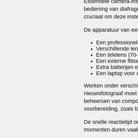
Essentiële camera-in
bediening van diafrag
cruciaal om deze inste
De apparatuur van een
Een professionel
Verschillende l
Een telelens (70
Een externe flit
Extra batterijen
Een laptop voor 
Werken onder verschil
nieuwsfotograaf moet 
beheersen van composit
voorbereiding, zoals b
De snelle reactietijd
momenten duren vaak 