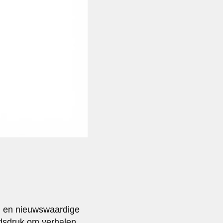
en en nieuwswaardige
jdsdruk om verhalen