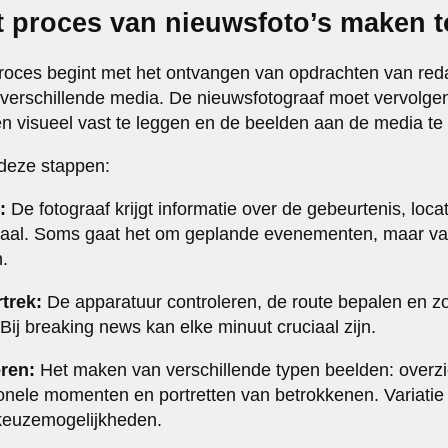
t proces van nieuwsfoto’s maken to
roces begint met het ontvangen van opdrachten van red
an verschillende media. De nieuwsfotograaf moet vervolg
 visueel vast te leggen en de beelden aan de media te 
 deze stappen:
:
De fotograaf krijgt informatie over de gebeurtenis, locati
iaal. Soms gaat het om geplande evenementen, maar v
.
trek:
De apparatuur controleren, de route bepalen en zo
 Bij breaking news kan elke minuut cruciaal zijn.
eren:
Het maken van verschillende typen beelden: overzi
nele momenten en portretten van betrokkenen. Variatie 
 keuzemogelijkheden.