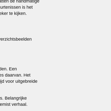
atten de handmatige
urtenissen is het
ker te kijken.
erzichtsbeelden
eden. Een
ies daarvan. Het
ijd voor uitgebreide
s. Belangrijke
mist verhaal.