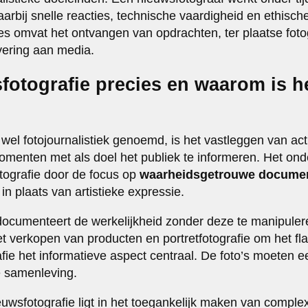
waarbij snelle reacties, technische vaardigheid en ethis
ces omvat het ontvangen van opdrachten, ter plaatse foto
vering aan media.
fotografie precies en waarom is h
 wel fotojournalistiek genoemd, is het vastleggen van ac
enten met als doel het publiek te informeren. Het ond
tografie door de focus op
waarheidsgetrouwe documen
 in plaats van artistieke expressie.
documenteert de werkelijkheid zonder deze te manipule
et verkopen van producten en portretfotografie om het fl
afie het informatieve aspect centraal. De foto’s moeten e
e samenleving.
ieuwsfotografie ligt in het toegankelijk maken van compl