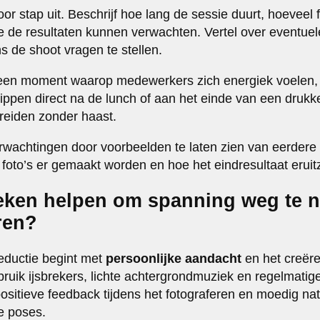
or stap uit. Beschrijf hoe lang de sessie duurt, hoeveel 
 de resultaten kunnen verwachten. Vertel over eventue
s de shoot vragen te stellen.
 een moment waarop medewerkers zich energiek voelen, 
stippen direct na de lunch of aan het einde van een druk
ereiden zonder haast.
erwachtingen door voorbeelden te laten zien van eerdere 
 foto’s er gemaakt worden en hoe het eindresultaat eruitz
eken helpen om spanning weg te n
ren?
eductie begint met
persoonlijke aandacht
en het creër
ruik ijsbrekers, lichte achtergrondmuziek en regelmati
sitieve feedback tijdens het fotograferen en moedig na
ve poses.