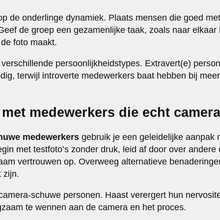
je op de onderlinge dynamiek. Plaats mensen die goed me
Geef de groep een gezamenlijke taak, zoals naar elkaar k
 de foto maakt.
verschillende persoonlijkheidstypes. Extravert(e) pers
ig, terwijl introverte medewerkers baat hebben bij meer 
 met medewerkers die echt camera
huwe medewerkers
gebruik je een geleidelijke aanpak m
gin met testfoto’s zonder druk, leid af door over ander
aam vertrouwen op. Overweeg alternatieve benaderingen
 zijn.
or camera-schuwe personen. Haast verergert hun nervosite
gzaam te wennen aan de camera en het proces.