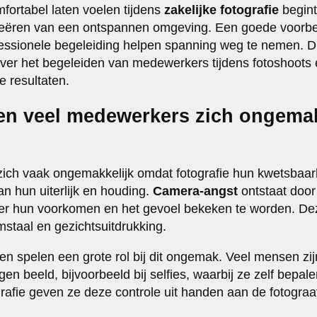
ortabel laten voelen tijdens
zakelijke fotografie
begint
reëren van een ontspannen omgeving. Een goede voorbere
ssionele begeleiding helpen spanning weg te nemen. Dit
ver het begeleiden van medewerkers tijdens fotoshoots e
e resultaten.
n veel medewerkers zich ongemakk
ch vaak ongemakkelijk omdat fotografie hun kwetsbaarh
n hun uiterlijk en houding.
Camera-angst
ontstaat doo
er hun voorkomen en het gevoel bekeken te worden. Deze
mstaal en gezichtsuitdrukking.
en spelen een grote rol bij dit ongemak. Veel mensen z
en beeld, bijvoorbeeld bij selfies, waarbij ze zelf bepal
grafie geven ze deze controle uit handen aan de fotograa