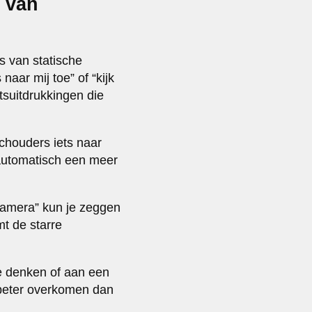
n van
ts van statische
naar mij toe” of “kijk
tsuitdrukkingen die
houders iets naar
t automatisch een meer
e camera” kun je zeggen
mt de starre
te denken of aan een
 beter overkomen dan