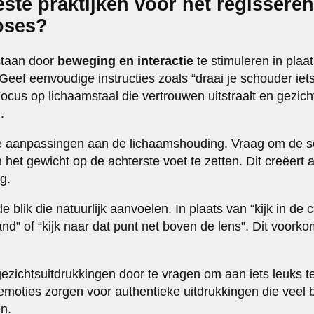
este praktijken voor het regissere
poses?
staan door
beweging en interactie
te stimuleren in plaa
eef eenvoudige instructies zoals “draai je schouder iets 
ocus op lichaamstaal die vertrouwen uitstraalt en gezich
.
 aanpassingen aan de lichaamshouding. Vraag om de sc
n het gewicht op de achterste voet te zetten. Dit creëer
g.
de blik die natuurlijk aanvoelen. In plaats van “kijk in d
hand” of “kijk naar dat punt net boven de lens”. Dit voorko
 gezichtsuitdrukkingen door te vragen om aan iets leuks 
emoties zorgen voor authentieke uitdrukkingen die veel
n.