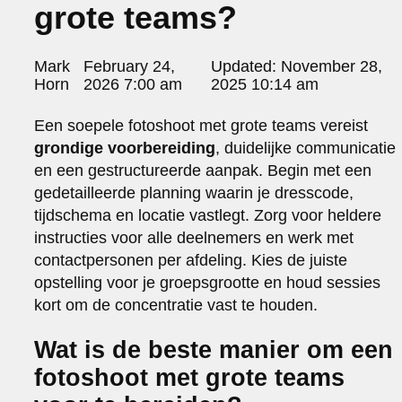
grote teams?
portraits 2
portraits 3
fd gazellen 2014
Posted
Mark
February 24,
Updated:
November 28,
sanoma view 2014 – annual report
by:
Horn
2026 7:00 am
2025 10:14 am
het zuiderlicht
thomas van luyn
Een soepele fotoshoot met grote teams vereist
various
grondige voorbereiding
, duidelijke communicatie
parool christmas special
en een gestructureerde aanpak. Begin met een
editorial
gedetailleerde planning waarin je dresscode,
travel
tijdschema en locatie vastlegt. Zorg voor heldere
commercial
instructies voor alle deelnemers en werk met
fashion
contactpersonen per afdeling. Kies de juiste
contact
opstelling voor je groepsgrootte en houd sessies
info@markhorn.nl
kort om de concentratie vast te houden.
+31650600601
about
Wat is de beste manier om een
fotoshoot met grote teams