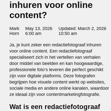
inhuren voor online
portraits 2
portraits 3
content?
fd gazellen 2014
sanoma view 2014 – annual report
het zuiderlicht
Posted
Mark
May 13, 2026
Updated:
March 2, 2026
thomas van luyn
by:
Horn
6:00 am
10:50 am
various
parool christmas special
Ja, je kunt zeker een redactiefotograaf inhuren
voor online content. Een redactiefotograaf
editorial
travel
specialiseert zich in het vertellen van verhalen
commercial
door middel van beelden en kan hoogwaardige,
fashion
professionele foto’s leveren die perfect geschikt
zijn voor digitale platforms. Deze fotografen
contact
begrijpen hoe visuele content werkt op websites,
info@markhorn.nl
sociale media en andere online kanalen, waardoor
+31650600601
ze ideaal zijn voor contentmarketingfotografie.
about
Wat is een redactiefotograaf