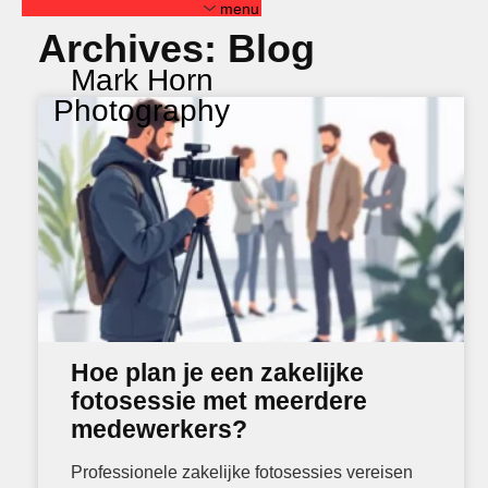
menu
Archives:
Blog
Mark Horn
Mark Horn
Photography
Photography
portraits
most recent
nft
janus
estate real?
adversity tegenslag
start-ups and innovators
transformation
more recent
recent
Hoe plan je een zakelijke
fd portraits
samurai soul
fotosessie met meerdere
mn
medewerkers?
abn amro wtt 2018
abn amro wtt 2017 –
Professionele zakelijke fotosessies vereisen
inspirators