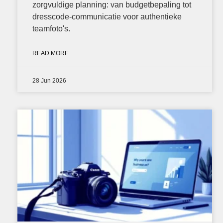
portraits 1
zorgvuldige planning: van budgetbepaling tot
portraits 2
dresscode-communicatie voor authentieke
portraits 3
teamfoto's.
fd gazellen 2014
sanoma view 2014 –
annual report
READ MORE...
het zuiderlicht
thomas van luyn
various
28 Jun 2026
parool christmas special
editorial
travel
commercial
fashion
contact
info@markhorn.nl
+31650600601
about