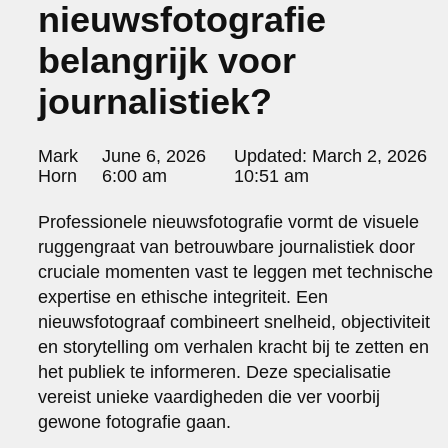
nieuwsfotografie
portraits 2
portraits 3
belangrijk voor
fd gazellen 2014
sanoma view 2014 – annual report
journalistiek?
het zuiderlicht
thomas van luyn
various
Posted
Mark
June 6, 2026
Updated:
March 2, 2026
parool christmas special
by:
Horn
6:00 am
10:51 am
editorial
Professionele nieuwsfotografie vormt de visuele
travel
ruggengraat van betrouwbare journalistiek door
commercial
cruciale momenten vast te leggen met technische
fashion
expertise en ethische integriteit. Een
contact
nieuwsfotograaf combineert snelheid, objectiviteit
info@markhorn.nl
en storytelling om verhalen kracht bij te zetten en
+31650600601
het publiek te informeren. Deze specialisatie
about
vereist unieke vaardigheden die ver voorbij
gewone fotografie gaan.