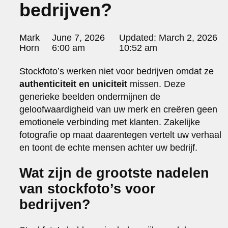
bedrijven?
portraits 2
portraits 3
fd gazellen 2014
Posted
Mark
June 7, 2026
Updated:
March 2, 2026
sanoma view 2014 – annual report
by:
Horn
6:00 am
10:52 am
het zuiderlicht
thomas van luyn
Stockfoto’s werken niet voor bedrijven omdat ze
various
authenticiteit en uniciteit
missen. Deze
parool christmas special
generieke beelden ondermijnen de
editorial
geloofwaardigheid van uw merk en creëren geen
travel
emotionele verbinding met klanten. Zakelijke
commercial
fotografie op maat daarentegen vertelt uw verhaal
fashion
en toont de echte mensen achter uw bedrijf.
contact
Wat zijn de grootste nadelen
info@markhorn.nl
+31650600601
van stockfoto’s voor
about
bedrijven?