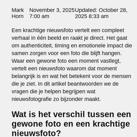
portraits 2
Posted
Mark
November 3, 2025
Updated:
October 28,
portraits 3
by:
Horn
7:00 am
2025 8:33 am
fd gazellen 2014
sanoma view 2014 – annual report
Een krachtige nieuwsfoto vertelt een compleet
het zuiderlicht
verhaal in één beeld en raakt je direct. Het gaat
thomas van luyn
om authenticiteit, timing en emotionele impact die
various
samen zorgen voor een foto die blijft hangen.
parool christmas special
Waar een gewone foto een moment vastlegt,
editorial
vertelt een nieuwsfoto waarom dat moment
travel
belangrijk is en wat het betekent voor de mensen
commercial
die je ziet. In dit artikel beantwoorden we de
fashion
vragen die je helpen begrijpen wat
contact
nieuwsfotografie zo bijzonder maakt.
info@markhorn.nl
+31650600601
Wat is het verschil tussen een
about
gewone foto en een krachtige
nieuwsfoto?