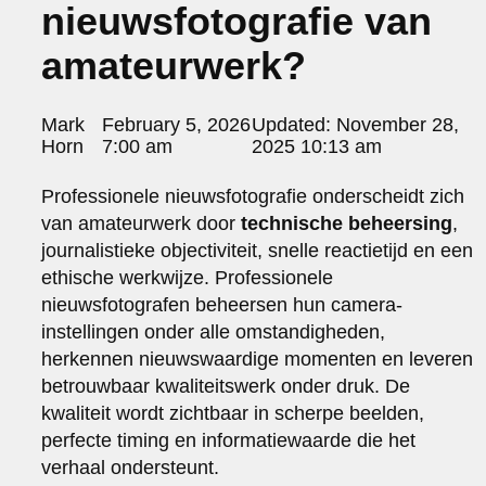
nieuwsfotografie van
portraits 2
portraits 3
amateurwerk?
fd gazellen 2014
sanoma view 2014 – annual report
het zuiderlicht
Posted
Mark
February 5, 2026
Updated:
November 28,
thomas van luyn
by:
Horn
7:00 am
2025 10:13 am
various
parool christmas special
Professionele nieuwsfotografie onderscheidt zich
van amateurwerk door
technische beheersing
,
editorial
travel
journalistieke objectiviteit, snelle reactietijd en een
commercial
ethische werkwijze. Professionele
fashion
nieuwsfotografen beheersen hun camera-
instellingen onder alle omstandigheden,
contact
herkennen nieuwswaardige momenten en leveren
info@markhorn.nl
betrouwbaar kwaliteitswerk onder druk. De
+31650600601
kwaliteit wordt zichtbaar in scherpe beelden,
about
perfecte timing en informatiewaarde die het
verhaal ondersteunt.