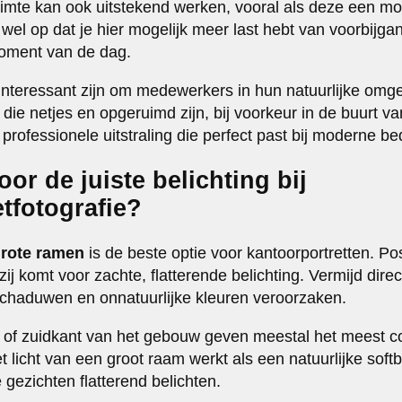
uimte kan ook uitstekend werken, vooral als deze een mo
er wel op dat je hier mogelijk meer last hebt van voorbijga
moment van de dag.
teressant zijn om medewerkers in hun natuurlijke omgev
ie netjes en opgeruimd zijn, bij voorkeur in de buurt va
rofessionele uitstraling die perfect past bij moderne bedr
oor de juiste belichting bij
tfotografie?
 grote ramen
is de beste optie voor kantoorportretten. Po
zij komt voor zachte, flatterende belichting. Vermijd direct
 schaduwen en onnatuurlijke kleuren veroorzaken.
of zuidkant van het gebouw geven meestal het meest con
 licht van een groot raam werkt als een natuurlijke soft
gezichten flatterend belichten.