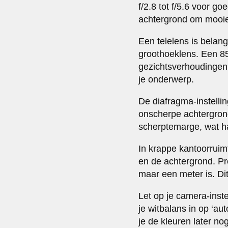
f/2.8 tot f/5.6 voor 
achtergrond om mooie 
Een telelens is belang
groothoeklens. Een 8
gezichtsverhoudingen 
je onderwerp.
De diafragma-instellin
onscherpe achtergrond,
scherptemarge, wat ha
In krappe kantoorruim
en de achtergrond. Pr
maar een meter is. Di
Let op je camera-instel
je witbalans in op ‘au
je de kleuren later no