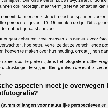
 vermijden. Donkere kleuren zoals navy, zwart of donker
unnen ook mooi zijn, maar vermijd fel wit omdat dit kan 
 moment dat mensen zich het meest ontspannen voelen, 
elke persoon ongeveer 10–15 minuten de tijd. Dit is gen
der dat het gehaast aanvoelt.
at er gaat gebeuren. Veel mensen zijn nerveus voor foto
erwachten, hoe beter. Vertel ze dat ze verschillende p
en hoeven te maken over hun houding, omdat jij hen daar
 sfeer door te praten tijdens het fotograferen. Stel vra
uitdrukkingen te krijgen. Een glimlach die echt is, ziet er 
.
sche aspecten moet je overwegen b
tfotografie?
 (85mm of langer) voor natuurlijke perspectieven
en s