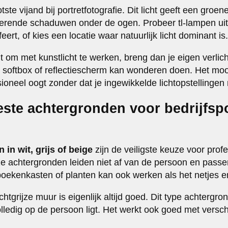
ootste vijand bij portretfotografie. Dit licht geeft een groe
tterende schaduwen onder de ogen. Probeer tl-lampen uit
eert, of kies een locatie waar natuurlijk licht dominant is.
 om met kunstlicht te werken, breng dan je eigen verlic
 softbox of reflectiescherm kan wonderen doen. Het mooie
ssioneel oogt zonder dat je ingewikkelde lichtopstellingen
este achtergronden voor bedrijfsp
 in wit, grijs of beige
zijn de veiligste keuze voor prof
ze achtergronden leiden niet af van de persoon en passen b
oekenkasten of planten kan ook werken als het netjes en 
chtgrijze muur is eigenlijk altijd goed. Dit type achtergron
lledig op de persoon ligt. Het werkt ook goed met verschi