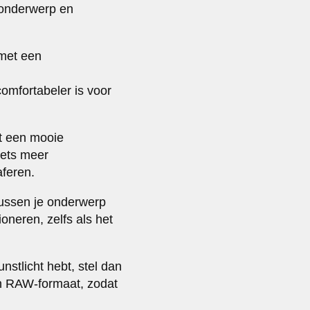
n onderwerp en
 met een
omfortabeler is voor
ft een mooie
iets meer
aferen.
tussen je onderwerp
oneren, zelfs als het
unstlicht hebt, stel dan
 in RAW-formaat, zodat