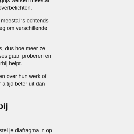
grijs werken meestal
overbelichten.
meestal ‘s ochtends
oeg om verschillende
’s, dus hoe meer ze
oses gaan proberen en
bij helpt.
gen over hun werk of
altijd beter uit dan
ij
tel je diafragma in op