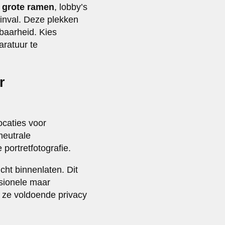
 grote ramen
, lobby’s
tinval. Deze plekken
lbaarheid. Kies
aratuur te
r
ocaties voor
neutrale
portretfotografie.
cht binnenlaten. Dit
ssionele maar
n ze voldoende privacy