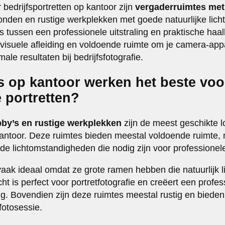
 bedrijfsportretten op kantoor zijn
vergaderruimtes met
onden en rustige werkplekken met goede natuurlijke lich
s tussen een professionele uitstraling en praktische haa
visuele afleiding en voldoende ruimte om je camera-app
ale resultaten bij bedrijfsfotografie.
s op kantoor werken het beste voo
 portretten?
bby’s en rustige werkplekken
zijn de meest geschikte l
 kantoor. Deze ruimtes bieden meestal voldoende ruimte, 
e lichtomstandigheden die nodig zijn voor professionele 
aak ideaal omdat ze grote ramen hebben die natuurlijk li
icht is perfect voor portretfotografie en creëert een profe
ing. Bovendien zijn deze ruimtes meestal rustig en biede
fotosessie.