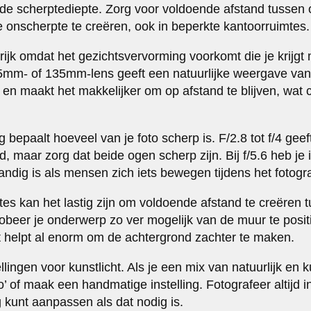
goede scherptediepte. Zorg voor voldoende afstand tusse
onscherpte te creëren, ook in beperkte kantoorruimtes.
rijk omdat het gezichtsvervorming voorkomt die je krijgt
5mm- of 135mm-lens geeft een natuurlijke weergave van
en maakt het makkelijker om op afstand te blijven, wat c
g bepaalt hoeveel van je foto scherp is. F/2.8 tot f/4 gee
 maar zorg dat beide ogen scherp zijn. Bij f/5.6 heb je 
ndig is als mensen zich iets bewegen tijdens het fotogr
tes kan het lastig zijn om voldoende afstand te creëren 
obeer je onderwerp zo ver mogelijk van de muur te positi
t helpt al enorm om de achtergrond zachter te maken.
lingen voor kunstlicht. Als je een mix van natuurlijk en k
to’ of maak een handmatige instelling. Fotografeer altijd
g kunt aanpassen als dat nodig is.