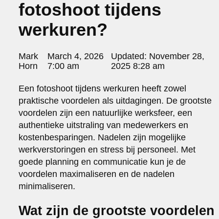
fotoshoot tijdens
portraits 2
portraits 3
werkuren?
fd gazellen 2014
sanoma view 2014 – annual report
het zuiderlicht
Posted
Mark
March 4, 2026
Updated:
November 28,
thomas van luyn
by:
Horn
7:00 am
2025 8:28 am
various
parool christmas special
Een fotoshoot tijdens werkuren heeft zowel
praktische voordelen als uitdagingen. De grootste
editorial
travel
voordelen zijn een natuurlijke werksfeer, een
commercial
authentieke uitstraling van medewerkers en
fashion
kostenbesparingen. Nadelen zijn mogelijke
werkverstoringen en stress bij personeel. Met
contact
goede planning en communicatie kun je de
info@markhorn.nl
voordelen maximaliseren en de nadelen
+31650600601
minimaliseren.
about
Wat zijn de grootste voordelen