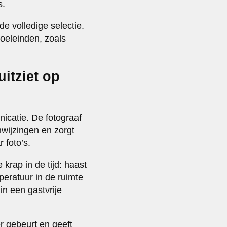
s.
de volledige selectie.
doeleinden, zoals
itziet op
icatie. De fotograaf
nwijzingen en zorgt
 foto’s.
 krap in de tijd: haast
peratuur in de ruimte
n een gastvrije
er gebeurt en geeft