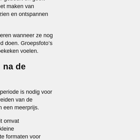
 het maken van
itzien en ontspannen
aferen wanneer ze nog
oed doen. Groepsfoto’s
bekeken voelen.
n na de
periode is nodig voor
reiden van de
n een meerprijs.
it omvat
kleine
te formaten voor