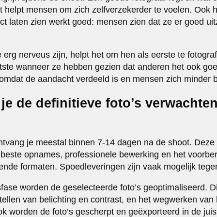
it helpt mensen om zich zelfverzekerder te voelen. Ook
rect laten zien werkt goed: mensen zien dat ze er goed u
erg nerveus zijn, helpt het om hen als eerste te fotogr
s laatste wanneer ze hebben gezien dat anderen het ook g
, omdat de aandacht verdeeld is en mensen zich minder 
e de definitieve foto’s verwachte
 ontvang je meestal binnen 7-14 dagen na de shoot. Deze 
 beste opnames, professionele bewerking en het voorbe
lende formaten. Spoedleveringen zijn vaak mogelijk tege
fase worden de geselecteerde foto’s geoptimaliseerd. D
jstellen van belichting en contrast, en het wegwerken van 
worden de foto’s gescherpt en geëxporteerd in de juis