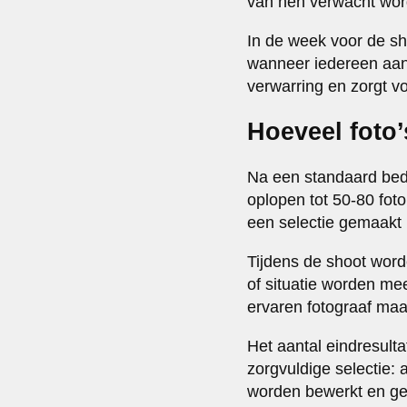
van hen verwacht wordt.
In de week voor de sho
wanneer iedereen aan
verwarring en zorgt v
Hoeveel foto’
Na een standaard bedri
oplopen tot 50-80 foto
een selectie gemaakt 
Tijdens de shoot word
of situatie worden m
ervaren fotograaf maak
Het aantal eindresult
zorgvuldige selectie: 
worden bewerkt en gel