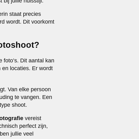
j jullie huisstijl.
rin staat precies
d wordt. Dit voorkomt
fotoshoot?
foto’s. Dit aantal kan
 en locaties. Er wordt
ngt. Van elke persoon
uding te vangen. Een
type shoot.
otografie
vereist
hnisch perfect zijn,
en jullie veel