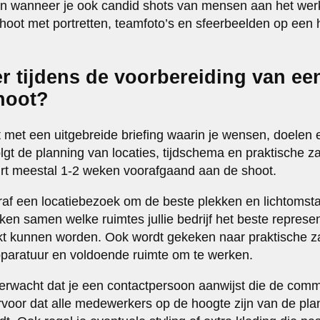
dan wanneer je ook candid shots van mensen aan het wer
shoot met portretten, teamfoto’s en sfeerbeelden op een 
r tijdens de voorbereiding van ee
shoot?
 met een uitgebreide briefing waarin je wensen, doelen e
gt de planning van locaties, tijdschema en praktische z
uurt meestal 1-2 weken voorafgaand aan de shoot.
raf een locatiebezoek om de beste plekken en lichtomst
eken samen welke ruimtes jullie bedrijf het beste repres
kt kunnen worden. Ook wordt gekeken naar praktische z
pparatuur en voldoende ruimte om te werken.
 verwacht dat je een contactpersoon aanwijst die de comm
voor dat alle medewerkers op de hoogte zijn van de pla