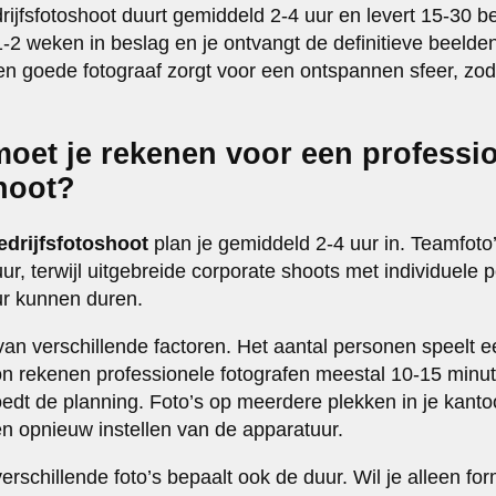
rijfsfotoshoot duurt gemiddeld 2-4 uur en levert 15-30 b
-2 weken in beslag en je ontvangt de definitieve beelde
n goede fotograaf zorgt voor een ontspannen sfeer, zo
moet je rekenen voor een professi
shoot?
edrijfsfotoshoot
plan je gemiddeld 2-4 uur in. Teamfoto
r, terwijl uitgebreide corporate shoots met individuele p
uur kunnen duren.
van verschillende factoren. Het aantal personen speelt ee
on rekenen professionele fotografen meestal 10-15 minut
oedt de planning. Foto’s op meerdere plekken in je kantoo
en opnieuw instellen van de apparatuur.
rschillende foto’s bepaalt ook de duur. Wil je alleen fo