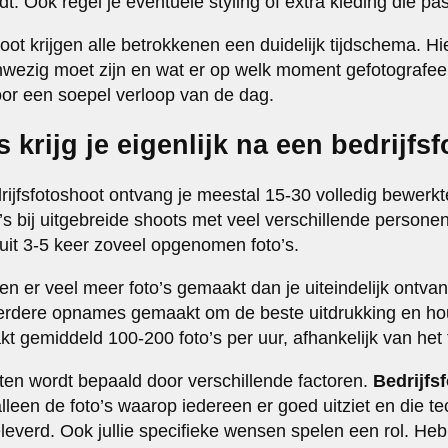
 Ook regel je eventuele styling of extra kleding die past bi
ot krijgen alle betrokkenen een duidelijk tijdschema. Hie
wezig moet zijn en wat er op welk moment gefotografeer
oor een soepel verloop van de dag.
s krijg je eigenlijk na een bedrijfs
jfsfotoshoot ontvang je meestal 15-30 volledig bewerkte 
’s bij uitgebreide shoots met veel verschillende personen
uit 3-5 keer zoveel opgenomen foto’s.
en er veel meer foto’s gemaakt dan je uiteindelijk ontva
eerdere opnames gemaakt om de beste uitdrukking en ho
t gemiddeld 100-200 foto’s per uur, afhankelijk van het 
aten wordt bepaald door verschillende factoren.
Bedrijfsf
alleen de foto’s waarop iedereen er goed uitziet en die tec
everd. Ook jullie specifieke wensen spelen een rol. Hebb