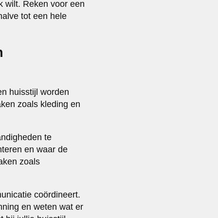
k wilt. Reken voor een
halve tot een hele
n
n huisstijl worden
aken zoals kleding en
andigheden te
enteren en waar de
aken zoals
unicatie coördineert.
nning en weten wat er