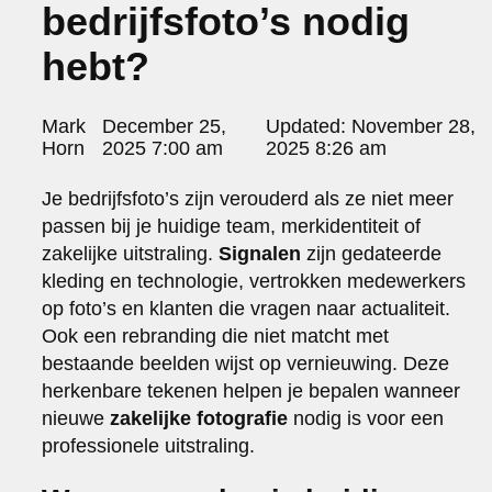
bedrijfsfoto’s nodig
portraits 2
portraits 3
hebt?
fd gazellen 2014
sanoma view 2014 – annual report
het zuiderlicht
Posted
Mark
December 25,
Updated:
November 28,
thomas van luyn
by:
Horn
2025 7:00 am
2025 8:26 am
various
parool christmas special
Je bedrijfsfoto’s zijn verouderd als ze niet meer
passen bij je huidige team, merkidentiteit of
editorial
travel
zakelijke uitstraling.
Signalen
zijn gedateerde
commercial
kleding en technologie, vertrokken medewerkers
fashion
op foto’s en klanten die vragen naar actualiteit.
Ook een rebranding die niet matcht met
contact
bestaande beelden wijst op vernieuwing. Deze
info@markhorn.nl
herkenbare tekenen helpen je bepalen wanneer
+31650600601
nieuwe
zakelijke fotografie
nodig is voor een
about
professionele uitstraling.