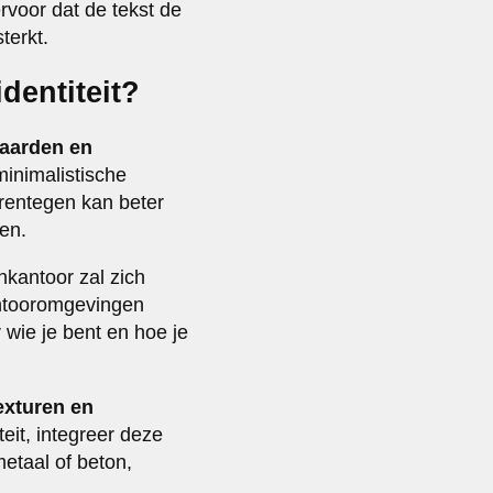
ervoor dat de tekst de
terkt.
dentiteit?
aarden en
minimalistische
arentegen kan beter
en.
nkantoor zal zich
antooromgevingen
 wie je bent en hoe je
exturen en
teit, integreer deze
metaal of beton,