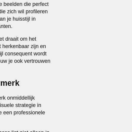
e beelden die perfect
ie zich wil profileren
n je huisstijl in
anten.
et draait om het
t herkenbaar zijn en
ijl consequent wordt
bouw je ook vertrouwen
 merk
erk onmiddellijk
suele strategie in
je een professionele