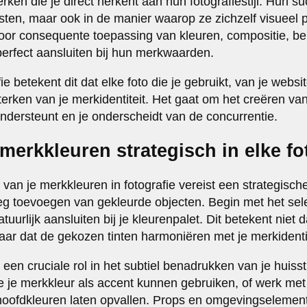
n die je direct herkent aan hun fotografiestijl. Hun succ
sten, maar ook in de manier waarop ze zichzelf visueel
oor consequente toepassing van kleuren, compositie, bel
perfect aansluiten bij hun merkwaarden.
ie betekent dit dat elke foto die je gebruikt, van je websit
sterken van je merkidentiteit. Het gaat om het creëren v
ondersteunt en je onderscheidt van de concurrentie.
 merkkleuren strategisch in elke fo
van je merkkleuren in fotografie vereist een strategisch
eg toevoegen van gekleurde objecten. Begin met het se
tuurlijk aansluiten bij je kleurenpalet. Dit betekent niet 
ar dat de gekozen tinten harmoniëren met je merkidentit
en cruciale rol in het subtiel benadrukken van je huissti
ie je merkkleur als accent kunnen gebruiken, of werk met
 hoofdkleuren laten opvallen. Props en omgevingselemen