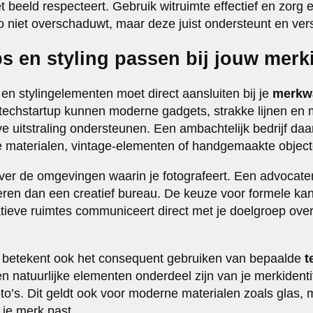
et beeld respecteert. Gebruik witruimte effectief en zorg 
o niet overschaduwt, maar deze juist ondersteunt en vers
s en styling passen bij jouw merki
en stylingelementen moet direct aansluiten bij je
merkw
 techstartup kunnen moderne gadgets, strakke lijnen en 
ve uitstraling ondersteunen. Een ambachtelijk bedrijf da
ke materialen, vintage-elementen of handgemaakte object
ver de omgevingen waarin je fotografeert. Een advocate
teren dan een creatief bureau. De keuze voor formele k
atieve ruimtes communiceert direct met je doelgroep over
ng betekent ook het consequent gebruiken van bepaalde
t
en natuurlijke elementen onderdeel zijn van je merkidenti
oto’s. Dit geldt ook voor moderne materialen zoals glas, 
 je merk past.