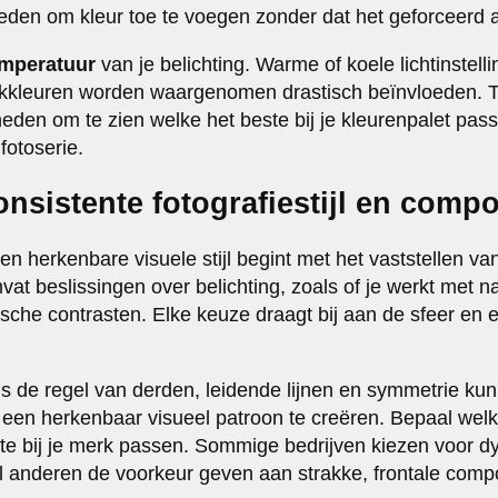
eden om kleur toe te voegen zonder dat het geforceerd 
emperatuur
van je belichting. Warme of koele lichtinstel
kkleuren worden waargenomen drastisch beïnvloeden. Te
eden om te zien welke het beste bij je kleurenpalet pas
 fotoserie.
onsistente fotografiestijl en compo
n herkenbare visuele stijl begint met het vaststellen va
mvat beslissingen over belichting, zoals of je werkt met nat
che contrasten. Elke keuze draagt bij aan de sfeer en em
s de regel van derden, leidende lijnen en symmetrie ku
een herkenbaar visueel patroon te creëren. Bepaal wel
te bij je merk passen. Sommige bedrijven kiezen voor d
jl anderen de voorkeur geven aan strakke, frontale compo