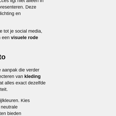
es ligt niet alleen in
 presenteren. Deze
ichting en
e tot je social media,
an een
visuele rode
to
e aanpak die verder
lecteren van
kleding
dat alles exact dezelfde
eit.
jlkleuren. Kies
 neutrale
ten bieden