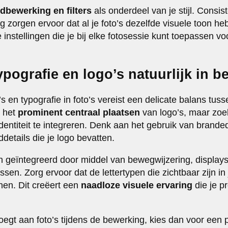
dbewerking en filters
als onderdeel van je stijl. Consist
ng zorgen ervoor dat al je foto’s dezelfde visuele toon 
e instellingen die je bij elke fotosessie kunt toepassen v
typografie en logo’s natuurlijk in b
s en typografie in foto’s vereist een delicate balans tus
d het
prominent centraal plaatsen
van logo’s, maar zoek
entiteit te integreren. Denk aan het gebruik van brande
ddetails die je logo bevatten.
 geïntegreerd door middel van bewegwijzering, display
assen. Zorg ervoor dat de lettertypen die zichtbaar zijn in 
jnen. Dit creëert een
naadloze visuele ervaring
die je pr
egt aan foto’s tijdens de bewerking, kies dan voor een p