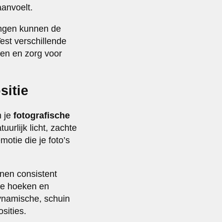
aanvoelt.
lingen kunnen de
st verschillende
sen en zorg voor
sitie
n je
fotografische
uurlijk licht, zachte
otie die je foto’s
nnen consistent
ke hoeken en
ynamische, schuin
sities.