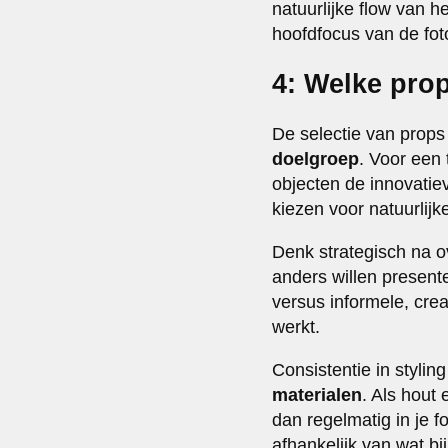
natuurlijke flow van h
hoofdfocus van de fot
4: Welke prop
De selectie van props 
doelgroep
. Voor een
objecten de innovatie
kiezen voor natuurlij
Denk strategisch na o
anders willen presen
versus informele, cre
werkt.
Consistentie in styli
materialen
. Als hout 
dan regelmatig in je f
afhankelijk van wat bij