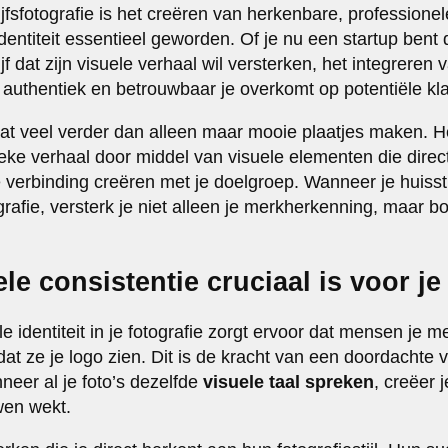
jfsfotografie is het creëren van herkenbare, professionel
dentiteit essentieel geworden. Of je nu een startup bent d
f dat zijn visuele verhaal wil versterken, het integreren va
e authentiek en betrouwbaar je overkomt op potentiële kl
gaat veel verder dan alleen maar mooie plaatjes maken. H
ieke verhaal door middel van visuele elementen die direc
 verbinding creëren met je doelgroep. Wanneer je huisst
ografie, versterk je niet alleen je merkherkenning, maar 
e consistentie cruciaal is voor je
e identiteit in je fotografie zorgt ervoor dat mensen je m
at ze je logo zien. Dit is de kracht van een doordachte vi
nneer al je foto’s dezelfde
visuele taal spreken
, creëer 
uwen wekt.