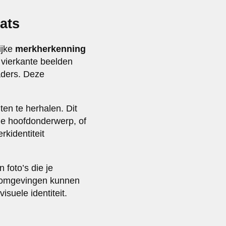
ats
ijke
merkherkenning
 vierkante beelden
aders. Deze
en te herhalen. Dit
 je hoofdonderwerp, of
kidentiteit
 foto’s die je
oromgevingen kunnen
suele identiteit.