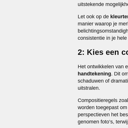
uitstekende mogelijkh
Let ook op de
kleurt
manier waarop je mer
belichtingsomstandigh
consistentie in je hele
2: Kies een c
Het ontwikkelen van ee
handtekening
. Dit o
schaduwen of dramatis
uitstralen.
Compositieregels zoal
worden toegepast om 
perspectieven het bes
genomen foto’s, terwi