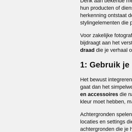
Denk aan bekende merke
hun producten of dien
herkenning ontstaat d
stylingelementen die 
Voor zakelijke fotograf
bijdraagt aan het ver
draad
die je verhaal 
1: Gebruik je
Het bewust integreren 
gaat dan het simpelw
en accessoires
die na
kleur moet hebben, ma
Achtergronden spelen e
locaties en settings d
achtergronden die je