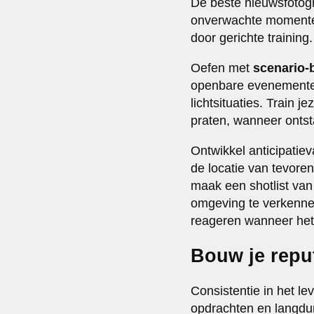
De beste nieuwsfotogr
onverwachte momenten.
door gerichte training.
Oefen met
scenario-
openbare evenementen
lichtsituaties. Train
praten, wanneer onts
Ontwikkel anticipatie
de locatie van tevore
maak een shotlist van
omgeving te verkennen 
reageren wanneer het
Bouw je repu
Consistentie in het le
opdrachten en langdur