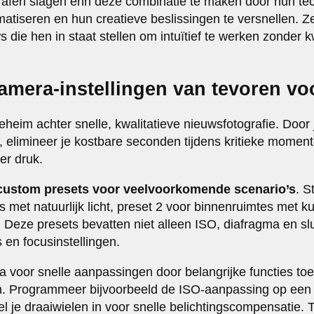
afen slagen erin deze combinatie te maken door hun te
atiseren en hun creatieve beslissingen te versnellen. Z
die hen in staat stellen om intuïtief te werken zonder kw
camera-instellingen van tevoren vo
eheim achter snelle, kwalitatieve nieuwsfotografie. Door
n, elimineer je kostbare seconden tijdens kritieke momen
er druk.
custom presets voor veelvoorkomende scenario’s
. S
es met natuurlijk licht, preset 2 voor binnenruimtes met ku
s. Deze presets bevatten niet alleen ISO, diafragma en slu
en focusinstellingen.
 voor snelle aanpassingen door belangrijke functies toe 
n. Programmeer bijvoorbeeld de ISO-aanpassing op een
l je draaiwielen in voor snelle belichtingscompensatie. T