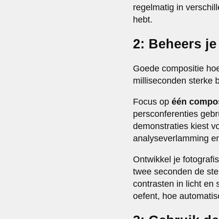
regelmatig in verschil
hebt.
2: Beheers j
Goede compositie hoeft
milliseconden sterke 
Focus op
één composi
persconferenties gebru
demonstraties kiest v
analyseverlamming en 
Ontwikkel je fotografi
twee seconden de ster
contrasten in licht e
oefent, hoe automatis