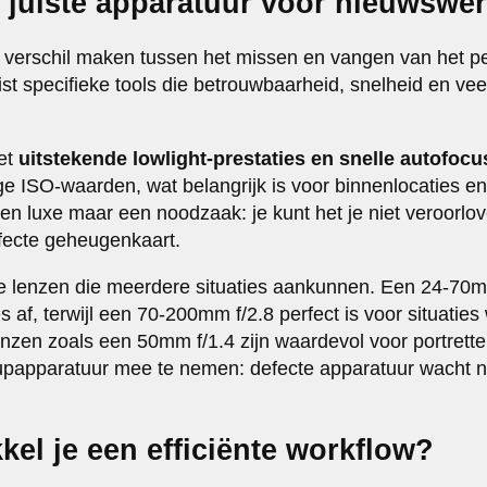
e juiste apparatuur voor nieuwswe
t verschil maken tussen het missen en vangen van het p
st specifieke tools die betrouwbaarheid, snelheid en vee
et
uitstekende lowlight-prestaties en snelle autofocu
oge ISO-waarden, wat belangrijk is voor binnenlocaties
een luxe maar een noodzaak: je kunt het je niet veroorlov
fecte geheugenkaart.
ige lenzen die meerdere situaties aankunnen. Een 24-70m
 af, terwijl een 70-200mm f/2.8 perfect is voor situaties
zen zoals een 50mm f/1.4 zijn waardevol voor portrette
upapparatuur mee te nemen: defecte apparatuur wacht ni
kel je een efficiënte workflow?