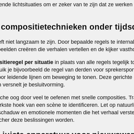
lende lichtsituaties om er zeker van te zijn dat ze werke
e compositietechnieken onder tijds
 niet langzaam te zijn. Door bepaalde regels te internal
beelden creëren die verhalen vertellen en de kijker vast
tieregel per situatie
in plaats van alle regels tegelijk t
ik je bijvoorbeeld de regel van derden voor sprekersportre
oor leidende lijnen om beweging te tonen. Deze gericht
versnelt je besluitvorming.
sche oog door veel te oefenen met snelle composities. Tr
kste hoek van een scène te identificeren. Let op natuurl
n schaduw en emotionele momenten die het verhaal verst
cher deze beslissingen worden.