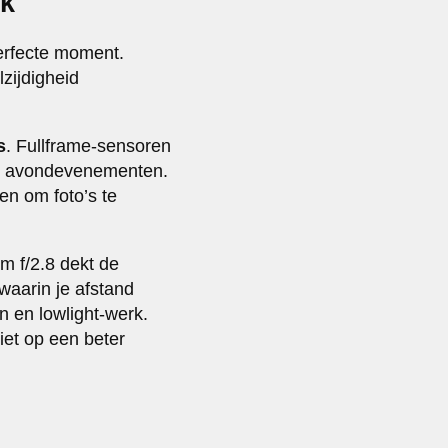
rk
erfecte moment.
lzijdigheid
s
. Fullframe-sensoren
 en avondevenementen.
en om foto’s te
m f/2.8 dekt de
 waarin je afstand
n en lowlight-werk.
et op een beter