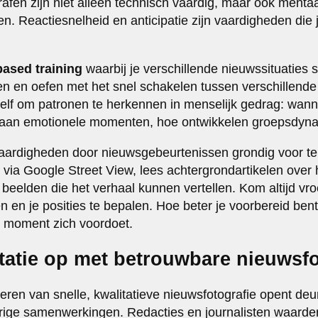
afen zijn niet alleen technisch vaardig, maar ook menta
 Reactiesnelheid en anticipatie zijn vaardigheden die 
based training
waarbij je verschillende nieuwssituaties 
 en oefen met het snel schakelen tussen verschillend
 jezelf om patronen te herkennen in menselijk gedrag: wa
taan emotionele momenten, hoe ontwikkelen groepsdyn
vaardigheden door nieuwsgebeurtenissen grondig voor te
n via Google Street View, lees achtergrondartikelen over
 beelden die het verhaal kunnen vertellen. Kom altijd v
en je posities te bepalen. Hoe beter je voorbereid bent,
 moment zich voordoet.
tatie op met betrouwbare nieuwsfo
veren van snelle, kwalitatieve nieuwsfotografie opent de
ige samenwerkingen. Redacties en journalisten waarder