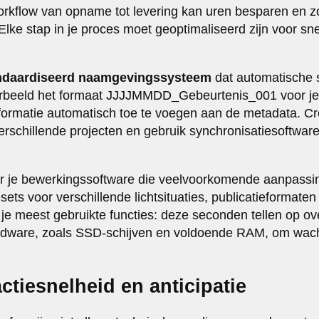
rkflow van opname tot levering kan uren besparen en zo
. Elke stap in je proces moet geoptimaliseerd zijn voor sn
ndaardiseerd naamgevingssysteem
dat automatische s
orbeeld het formaat JJJJMMDD_Gebeurtenis_001 voor je 
formatie automatisch toe te voegen aan de metadata. C
erschillende projecten en gebruik synchronisatiesoftwar
or je bewerkingssoftware die veelvoorkomende aanpassi
ets voor verschillende lichtsituaties, publicatieformaten 
 je meest gebruikte functies: deze seconden tellen op ov
ardware, zoals SSD-schijven en voldoende RAM, om wacht
actiesnelheid en anticipatie