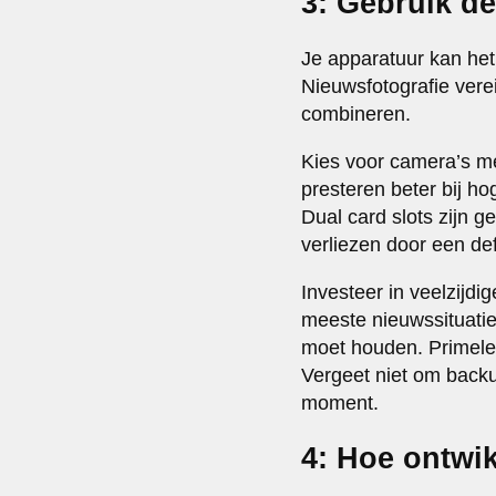
3: Gebruik d
Je apparatuur kan he
Nieuwsfotografie verei
combineren.
Kies voor camera’s m
presteren beter bij h
Dual card slots zijn g
verliezen door een de
Investeer in veelzijd
meeste nieuwssituaties
moet houden. Primelen
Vergeet niet om back
moment.
4: Hoe ontwik