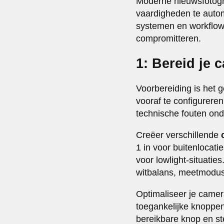
Moderne nieuwsfotogr
vaardigheden te autom
systemen en workflows 
compromitteren.
1: Bereid je 
Voorbereiding is het g
vooraf te configurere
technische fouten ond
Creëer verschillende
1 in voor buitenlocati
voor lowlight-situatie
witbalans, meetmodus 
Optimaliseer je camera
toegankelijke knoppe
bereikbare knop en ste