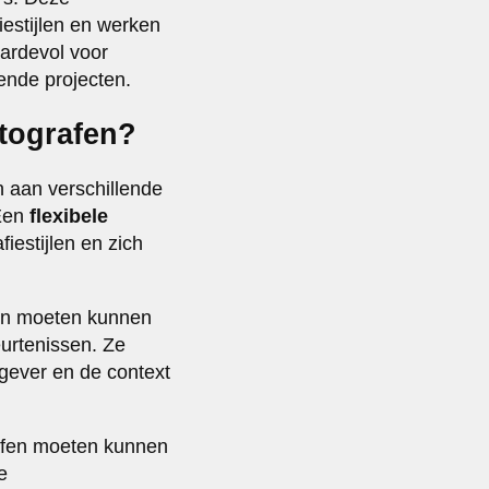
iestijlen en werken
ardevol voor
ende projecten.
otografen?
n aan verschillende
 Een
flexibele
iestijlen en zich
afen moeten kunnen
urtenissen. Ze
gever en de context
rafen moeten kunnen
e