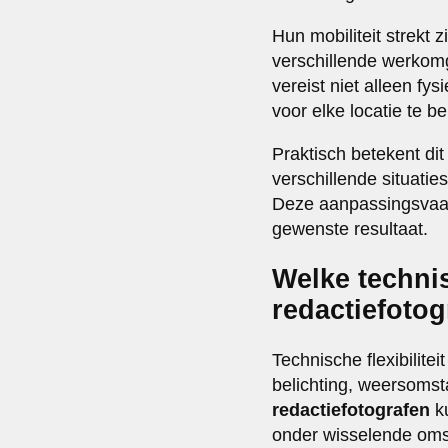
Hun mobiliteit strekt 
verschillende werkomg
vereist niet alleen fy
voor elke locatie te b
Praktisch betekent dit
verschillende situatie
Deze aanpassingsvaard
gewenste resultaat.
Welke technis
redactiefoto
Technische flexibilit
belichting, weersomst
redactiefotografen
ku
onder wisselende om