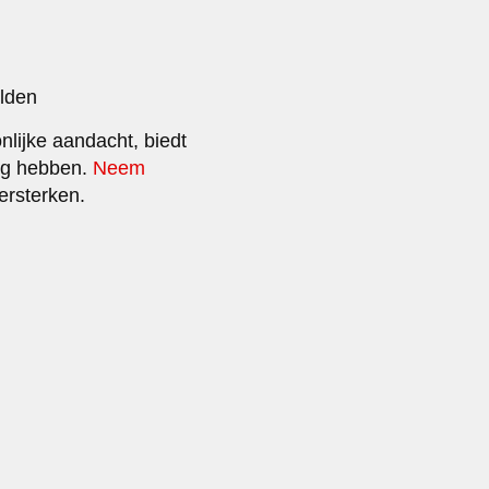
elden
lijke aandacht, biedt
dig hebben.
Neem
ersterken.