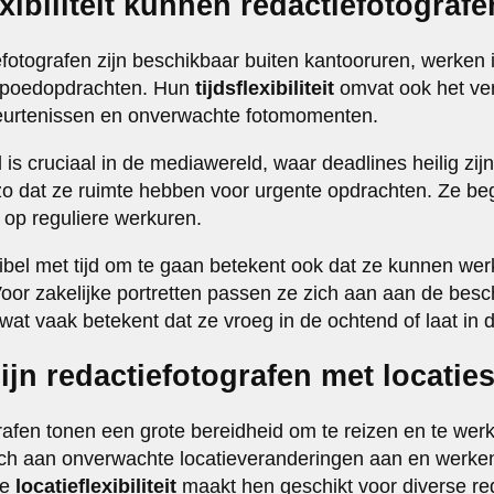
exibiliteit kunnen redactiefotograf
efotografen zijn beschikbaar buiten kantooruren, werke
spoedopdrachten. Hun
tijdsflexibiliteit
omvat ook het ve
urtenissen en onverwachte fotomomenten.
is cruciaal in de mediawereld, waar deadlines heilig zij
o dat ze ruimte hebben voor urgente opdrachten. Ze beg
 op reguliere werkuren.
ibel met tijd om te gaan betekent ook dat ze kunnen we
oor zakelijke portretten passen ze zich aan aan de bes
 wat vaak betekent dat ze vroeg in de ochtend of laat in
zijn redactiefotografen met locatie
rafen tonen een grote bereidheid om te reizen en te wer
zich aan onverwachte locatieveranderingen aan en werke
ze
locatieflexibiliteit
maakt hen geschikt voor diverse red