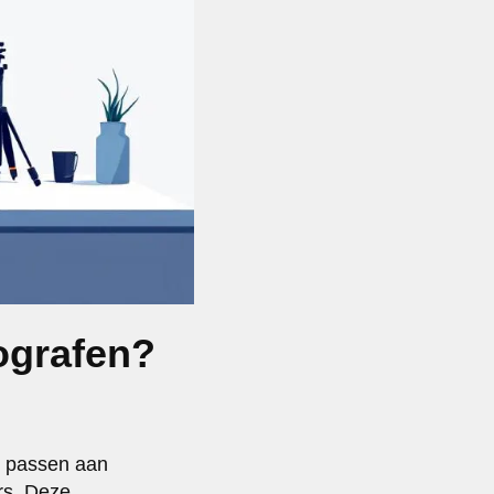
tografen?
te passen aan
ers. Deze