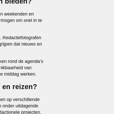
en bieden?
n in weekenden en
rmogen om snel in te
n. Redactiefotografen
rijpen dat nieuws en
rken rond de agenda’s
chikbaarheid van
 de middag werken.
s en reizen?
ken op verschillende
n onder uitdagende
actionele projecten.