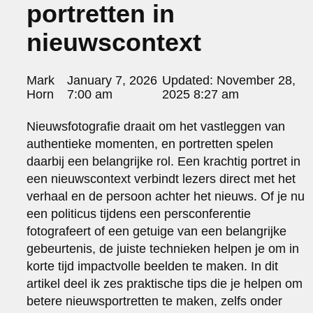
portretten in
portraits 2
portraits 3
nieuwscontext
fd gazellen 2014
sanoma view 2014 – annual report
het zuiderlicht
Posted
Mark
January 7, 2026
Updated:
November 28,
thomas van luyn
by:
Horn
7:00 am
2025 8:27 am
various
parool christmas special
Nieuwsfotografie draait om het vastleggen van
authentieke momenten, en portretten spelen
editorial
travel
daarbij een belangrijke rol. Een krachtig portret in
commercial
een nieuwscontext verbindt lezers direct met het
fashion
verhaal en de persoon achter het nieuws. Of je nu
een politicus tijdens een persconferentie
contact
fotografeert of een getuige van een belangrijke
info@markhorn.nl
gebeurtenis, de juiste technieken helpen je om in
+31650600601
korte tijd impactvolle beelden te maken. In dit
about
artikel deel ik zes praktische tips die je helpen om
betere nieuwsportretten te maken, zelfs onder