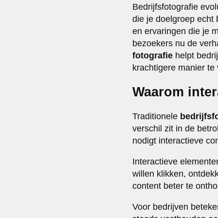
Bedrijfsfotografie ev
die je doelgroep echt 
en ervaringen die je 
bezoekers nu de verh
fotografie
helpt bedri
krachtigere manier te 
Waarom intera
Traditionele
bedrijfsf
verschil zit in de bet
nodigt interactieve co
Interactieve element
willen klikken, ontde
content beter te onth
Voor bedrijven beteke