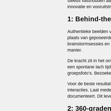
steeds vasthouden aan 
innovatie en vooruitst
1: Behind-th
Authentieke beelden v
plaats van geposeerde
brainstormsessies en 
manier.
De kracht zit in het 
een spontane lach tij
groepsfoto’s. Bezoeke
Voor de beste resulta
interacties. Laat med
documenteert. Dit lev
2: 360-grade