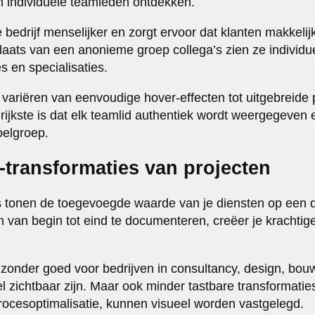
an individuele teamleden ontdekken.
bedrijf menselijker en zorgt ervoor dat klanten makkelij
plaats van een anonieme groep collega’s zien ze individ
s en specialisaties.
variëren van eenvoudige hover-effecten tot uitgebreide
rijkste is dat elk teamlid authentiek wordt weergegeven 
doelgroep.
-transformaties van projecten
s tonen de toegevoegde waarde van je diensten op een dir
n van begin tot eind te documenteren, creëer je krachtig
zonder goed voor bedrijven in consultancy, design, bou
l zichtbaar zijn. Maar ook minder tastbare transformatie
rocesoptimalisatie, kunnen visueel worden vastgelegd.