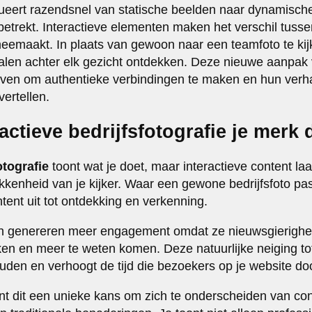
olueert razendsnel van statische beelden naar dynamische
betrekt. Interactieve elementen maken het verschil tussen 
meemaakt. In plaats van gewoon naar een teamfoto te ki
alen achter elk gezicht ontdekken. Deze nieuwe aanpak
jven om authentieke verbindingen te maken en hun verh
vertellen.
ctieve bedrijfsfotografie je merk 
otografie
toont wat je doet, maar interactieve content laa
rokkenheid van je kijker. Waar een gewone bedrijfsfoto p
ntent uit tot ontdekking en verkenning.
en genereren meer engagement omdat ze nieuwsgierigh
kken en meer te weten komen. Deze natuurlijke neiging t
ouden en verhoogt de tijd die bezoekers op je website d
nt dit een unieke kans om zich te onderscheiden van co