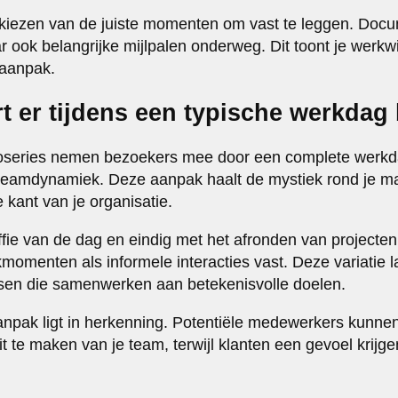
t kiezen van de juiste momenten om vast te leggen. Docu
r ook belangrijke mijlpalen onderweg. Dit toont je werkw
 aanpak.
t er tijdens een typische werkdag b
otoseries nemen bezoekers mee door een complete werkda
 teamdynamiek. Deze aanpak haalt de mystiek rond je m
 kant van je organisatie.
offie van de dag en eindig met het afronden van projecte
menten als informele interacties vast. Deze variatie laa
nsen die samenwerken aan betekenisvolle doelen.
npak ligt in herkenning. Potentiële medewerkers kunnen
it te maken van je team, terwijl klanten een gevoel krijg