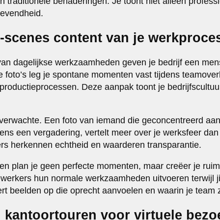
traditionele benaderingen. Je toont niet alleen professi
revendheid.
e-scenes content van je werkproce
an dagelijkse werkzaamheden geven je bedrijf een mense
 foto’s leg je spontane momenten vast tijdens teamover
productieprocessen. Deze aanpak toont je bedrijfscultuur
onverwachte. Een foto van iemand die geconcentreerd aan 
dens een vergadering, vertelt meer over je werksfeer d
rs herkennen echtheid en waarderen transparantie.
ten plan je geen perfecte momenten, maar creëer je ruim
ewerkers hun normale werkzaamheden uitvoeren terwijl ji
ert beelden op die oprecht aanvoelen en waarin je team z
n kantoortouren voor virtuele bez