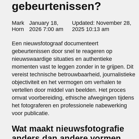
gebeurtenissen?
portraits 2
portraits 3
fd gazellen 2014
Posted
Mark
January 18,
Updated:
November 28,
sanoma view 2014 – annual report
by:
Horn
2026 7:00 am
2025 10:13 am
het zuiderlicht
thomas van luyn
Een nieuwsfotograaf documenteert
various
gebeurtenissen door snel te reageren op
parool christmas special
nieuwswaardige situaties en authentieke
editorial
momenten vast te leggen zonder in te grijpen. Dit
travel
vereist technische betrouwbaarheid, journalistieke
commercial
objectiviteit en het vermogen om verhalen te
fashion
vertellen door middel van beelden. Het proces
contact
omvat voorbereiding, ethische afwegingen tijdens
info@markhorn.nl
het fotograferen en professionele nabewerking
+31650600601
voor publicatie.
about
Wat maakt nieuwsfotografie
anders dan andere vormen