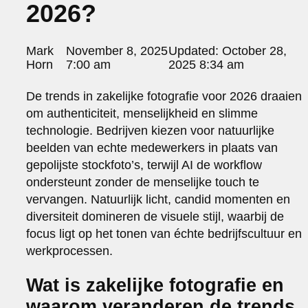
2026?
portraits 2
portraits 3
fd gazellen 2014
Posted
Mark
November 8, 2025
Updated:
October 28,
sanoma view 2014 – annual report
by:
Horn
7:00 am
2025 8:34 am
het zuiderlicht
thomas van luyn
De trends in zakelijke fotografie voor 2026 draaien
various
om authenticiteit, menselijkheid en slimme
parool christmas special
technologie. Bedrijven kiezen voor natuurlijke
editorial
beelden van echte medewerkers in plaats van
travel
gepolijste stockfoto’s, terwijl AI de workflow
commercial
ondersteunt zonder de menselijke touch te
fashion
vervangen. Natuurlijk licht, candid momenten en
contact
diversiteit domineren de visuele stijl, waarbij de
info@markhorn.nl
focus ligt op het tonen van échte bedrijfscultuur en
+31650600601
werkprocessen.
about
Wat is zakelijke fotografie en
waarom veranderen de trends