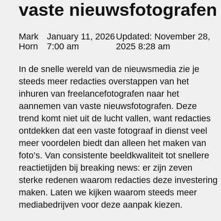
vaste nieuwsfotografen
portraits 2
portraits 3
fd gazellen 2014
Posted
Mark
January 11, 2026
Updated:
November 28,
sanoma view 2014 – annual report
by:
Horn
7:00 am
2025 8:28 am
het zuiderlicht
thomas van luyn
In de snelle wereld van de nieuwsmedia zie je
various
steeds meer redacties overstappen van het
parool christmas special
inhuren van freelancefotografen naar het
editorial
aannemen van vaste nieuwsfotografen. Deze
travel
trend komt niet uit de lucht vallen, want redacties
commercial
ontdekken dat een vaste fotograaf in dienst veel
fashion
meer voordelen biedt dan alleen het maken van
contact
foto’s. Van consistente beeldkwaliteit tot snellere
info@markhorn.nl
reactietijden bij breaking news: er zijn zeven
+31650600601
sterke redenen waarom redacties deze investering
about
maken. Laten we kijken waarom steeds meer
mediabedrijven voor deze aanpak kiezen.