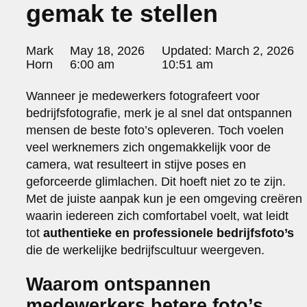
gemak te stellen
portraits 2
portraits 3
fd gazellen 2014
Posted
Mark
May 18, 2026
Updated:
March 2, 2026
sanoma view 2014 – annual report
by:
Horn
6:00 am
10:51 am
het zuiderlicht
thomas van luyn
Wanneer je medewerkers fotografeert voor
various
bedrijfsfotografie, merk je al snel dat ontspannen
parool christmas special
mensen de beste foto’s opleveren. Toch voelen
editorial
veel werknemers zich ongemakkelijk voor de
travel
camera, wat resulteert in stijve poses en
commercial
geforceerde glimlachen. Dit hoeft niet zo te zijn.
fashion
Met de juiste aanpak kun je een omgeving creëren
contact
waarin iedereen zich comfortabel voelt, wat leidt
info@markhorn.nl
tot
authentieke en professionele bedrijfsfoto’s
+31650600601
die de werkelijke bedrijfscultuur weergeven.
about
Waarom ontspannen
medewerkers betere foto’s