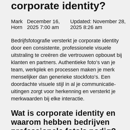
corporate identity?
portraits 2
portraits 3
fd gazellen 2014
Posted
Mark
December 16,
Updated:
November 28,
sanoma view 2014 – annual report
by:
Horn
2025 7:00 am
2025 8:26 am
het zuiderlicht
thomas van luyn
Bedrijfsfotografie versterkt je corporate identity
various
door een consistente, professionele visuele
parool christmas special
uitstraling te creëren die vertrouwen opbouwt bij
editorial
klanten en partners. Authentieke foto’s van je
travel
team, werkplek en processen maken je merk
commercial
menselijker dan generieke stockfoto’s. Een
fashion
doordachte visuele stijl in al je communicatie-
contact
uitingen zorgt voor herkenning en versterkt je
info@markhorn.nl
merkwaarden bij elke interactie.
+31650600601
about
Wat is corporate identity en
waarom hebben bedrijven