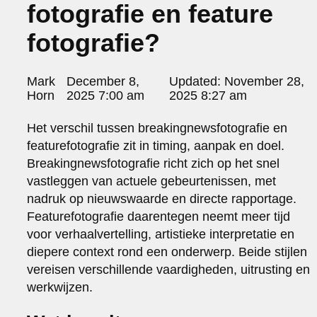
fotografie en feature
portraits 2
portraits 3
fotografie?
fd gazellen 2014
sanoma view 2014 – annual report
het zuiderlicht
Posted
Mark
December 8,
Updated:
November 28,
thomas van luyn
by:
Horn
2025 7:00 am
2025 8:27 am
various
parool christmas special
Het verschil tussen breakingnewsfotografie en
featurefotografie zit in timing, aanpak en doel.
editorial
travel
Breakingnewsfotografie richt zich op het snel
commercial
vastleggen van actuele gebeurtenissen, met
fashion
nadruk op nieuwswaarde en directe rapportage.
Featurefotografie daarentegen neemt meer tijd
contact
voor verhaalvertelling, artistieke interpretatie en
info@markhorn.nl
diepere context rond een onderwerp. Beide stijlen
+31650600601
vereisen verschillende vaardigheden, uitrusting en
about
werkwijzen.