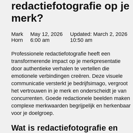
redactiefotografie op je
portraits 2
portraits 3
merk?
fd gazellen 2014
sanoma view 2014 – annual report
het zuiderlicht
Posted
Mark
May 12, 2026
Updated:
March 2, 2026
thomas van luyn
by:
Horn
6:00 am
10:50 am
various
parool christmas special
Professionele redactiefotografie heeft een
transformerende impact op je merkpresentatie
editorial
travel
door authentieke verhalen te vertellen die
commercial
emotionele verbindingen creëren. Deze visuele
fashion
communicatie versterkt je bedrijfsimago, vergroot
het vertrouwen in je merk en onderscheidt je van
contact
concurrenten. Goede redactionele beelden maken
info@markhorn.nl
complexe merkwaarden begrijpelijk en herkenbaar
+31650600601
voor je doelgroep.
about
Wat is redactiefotografie en