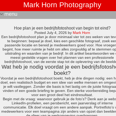
Mark Horn Photography
menu
portraits
Hoe plan je een bedrijfsfotoshoot van begin tot eind?
most recent
Posted
July 4, 2026
by
Mark Horn
nft
Een bedrijfsfotoshoot plan je door minimaal vier tot zes weken van te
te beginnen: bepaal je doel, kies een geschikte fotograaf, zoek ee
janus
passende locatie en bereid je medewerkers goed voor. Hoe vroeger
estate real?
begint, hoe meer ruimte je hebt om alles zorgvuldig af te stemmen o
uitstraling en waarden van je bedrijf. In dit artikel beantwoorden we
adversity tegenslag
meest gestelde vragen over het plannen van een professionele
start-ups and innovators
bedrijfsfotoshoot, van de eerste stap tot de oplevering van de beeld
transformation
Wat heb je nodig voordat je een bedrijfsfotosh
more recent
boekt?
recent
Voordat je een bedrijfsfotoshoot boekt, heb je drie dingen nodig: een h
doel, een realistisch budget en een idee van welke mensen en omgev
fd portraits
je wilt vastleggen. Zonder die basis is het lastig om de juiste fotograa
samurai soul
vinden of een goede briefing te geven. Een sterke voorbereiding bep
voor een groot deel het eindresultaat.
mn
Begin met de vraag: waarvoor gebruik je de foto’s? Denk aan je webs
abn amro wtt 2018
LinkedIn-profielen, een persbericht, een jaarverslag of interne
abn amro wtt 2017 – inspirators
communicatie. Elk doel vraagt om een andere aanpak. Portretfoto’s 
medewerkers voor een teampagina zijn anders van opzet dan beelden
portraits 1
de sfeer van je werkomgeving overbrengen.