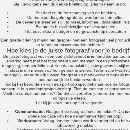
portraits 2
Stel vervolgens een duidelijke briefing op. Daarin neem je op:
portraits 3
Het doel en de bestemming van de beelden
fd gazellen 2014
De mensen die gefotografeerd worden en hun rollen
De gewenste sfeer en stijl (formeel, informeel, dynamisch, rust
sanoma view 2014 – annual report
Eventuele huisstijlrichtlijnen of kleurpaletten
het zuiderlicht
Het beschikbare budget en de gewenste opleverdatum
thomas van luyn
Een goede briefing maakt het gesprek met een fotograaf veel product
various
en voorkomt misverstanden achteraf.
Hoe kies je de juiste fotograaf voor je bedrijf
parool christmas special
De juiste fotograaf voor een bedrijfsfotoshoot is iemand die aantoon
editorial
ervaring heeft met het fotograferen van mensen in een professione
omgeving, een portfolio laat zien dat aansluit bij jouw gewenste stijl e
travel
in staat is om mensen op hun gemak te stellen. Technische kwaliteit
commercial
belangrijk, maar de klik tussen fotograaf en medewerkers bepaalt m
fashion
hoe natuurlijk de beelden worden.
Kijk bij het beoordelen van een portfolio specifiek naar hoe de fotogr
mensen in hun werkomgeving vastlegt. Zien de mensen er ontspannen
contact
Voelt de context authentiek? Die details vertellen je meer dan een m
info@markhorn.nl
compositie alleen.
Let bij je keuze ook op het volgende:
+31650600601
about
Communicatie:
Reageert de fotograaf snel en helder? Dat is
goede indicatie van hoe de samenwerking verloopt.
Werkproces:
Vraag hoe een shoot wordt voorbereid en hoe 
nabewerking eruitziet.