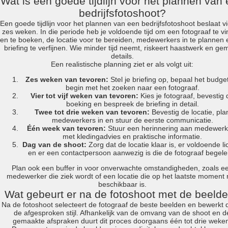
Wat is een goede tijdlijn voor het plannen van
bedrijfsfotoshoot?
Een goede tijdlijn voor het plannen van een bedrijfsfotoshoot beslaat vi
zes weken. In die periode heb je voldoende tijd om een fotograaf te v
en te boeken, de locatie voor te bereiden, medewerkers in te plannen 
briefing te verfijnen. Wie minder tijd neemt, riskeert haastwerk en gem
details.
Een realistische planning ziet er als volgt uit:
Zes weken van tevoren:
Stel je briefing op, bepaal het budge
begin met het zoeken naar een fotograaf.
Vier tot vijf weken van tevoren:
Kies je fotograaf, bevestig 
boeking en bespreek de briefing in detail.
Twee tot drie weken van tevoren:
Bevestig de locatie, pla
medewerkers in en stuur de eerste communicatie.
Één week van tevoren:
Stuur een herinnering aan medewerk
met kledingadvies en praktische informatie.
Dag van de shoot:
Zorg dat de locatie klaar is, er voldoende lic
en er een contactpersoon aanwezig is die de fotograaf begelei
Plan ook een buffer in voor onverwachte omstandigheden, zoals e
medewerker die ziek wordt of een locatie die op het laatste moment 
beschikbaar is.
Wat gebeurt er na de fotoshoot met de beeld
Na de fotoshoot selecteert de fotograaf de beste beelden en bewerkt d
de afgesproken stijl. Afhankelijk van de omvang van de shoot en d
gemaakte afspraken duurt dit proces doorgaans één tot drie weke