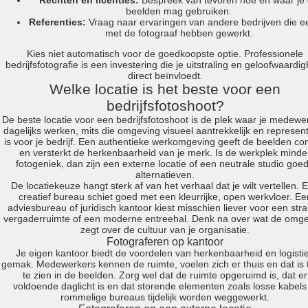
Rechten en licenties:
Bespreek van tevoren hoe en waar je
beelden mag gebruiken.
Referenties:
Vraag naar ervaringen van andere bedrijven die e
met de fotograaf hebben gewerkt.
Kies niet automatisch voor de goedkoopste optie. Professionele
bedrijfsfotografie is een investering die je uitstraling en geloofwaardig
direct beïnvloedt.
Welke locatie is het beste voor een
bedrijfsfotoshoot?
De beste locatie voor een bedrijfsfotoshoot is de plek waar je medewe
dagelijks werken, mits die omgeving visueel aantrekkelijk en represent
is voor je bedrijf. Een authentieke werkomgeving geeft de beelden co
en versterkt de herkenbaarheid van je merk. Is de werkplek minde
fotogeniek, dan zijn een externe locatie of een neutrale studio goe
alternatieven.
De locatiekeuze hangt sterk af van het verhaal dat je wilt vertellen. 
creatief bureau schiet goed met een kleurrijke, open werkvloer. Ee
adviesbureau of juridisch kantoor kiest misschien liever voor een str
vergaderruimte of een moderne entreehal. Denk na over wat de omg
zegt over de cultuur van je organisatie.
Fotograferen op kantoor
Je eigen kantoor biedt de voordelen van herkenbaarheid en logisti
gemak. Medewerkers kennen de ruimte, voelen zich er thuis en dat is 
te zien in de beelden. Zorg wel dat de ruimte opgeruimd is, dat er
voldoende daglicht is en dat storende elementen zoals losse kabels
rommelige bureaus tijdelijk worden weggewerkt.