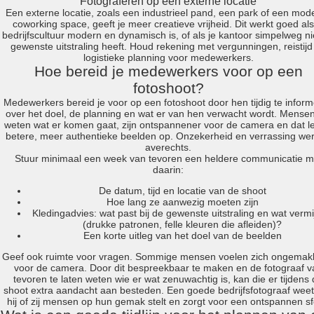
Fotograferen op een externe locatie
Een externe locatie, zoals een industrieel pand, een park of een mod
coworking space, geeft je meer creatieve vrijheid. Dit werkt goed als
bedrijfscultuur modern en dynamisch is, of als je kantoor simpelweg ni
gewenste uitstraling heeft. Houd rekening met vergunningen, reistijd
logistieke planning voor medewerkers.
Hoe bereid je medewerkers voor op een
fotoshoot?
Medewerkers bereid je voor op een fotoshoot door hen tijdig te infor
over het doel, de planning en wat er van hen verwacht wordt. Mensen
weten wat er komen gaat, zijn ontspannener voor de camera en dat le
betere, meer authentieke beelden op. Onzekerheid en verrassing we
averechts.
Stuur minimaal een week van tevoren een heldere communicatie m
daarin:
De datum, tijd en locatie van de shoot
Hoe lang ze aanwezig moeten zijn
Kledingadvies: wat past bij de gewenste uitstraling en wat vermi
(drukke patronen, felle kleuren die afleiden)?
Een korte uitleg van het doel van de beelden
Geef ook ruimte voor vragen. Sommige mensen voelen zich ongemakk
voor de camera. Door dit bespreekbaar te maken en de fotograaf v
tevoren te laten weten wie er wat zenuwachtig is, kan die er tijdens
shoot extra aandacht aan besteden. Een goede bedrijfsfotograaf wee
hij of zij mensen op hun gemak stelt en zorgt voor een ontspannen sf