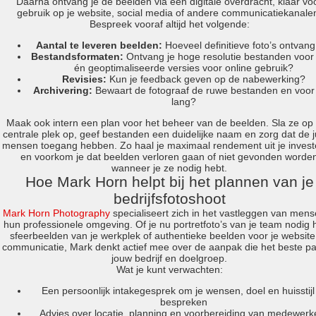
Daarna ontvang je de beelden via een digitale overdracht, klaar vo
gebruik op je website, social media of andere communicatiekanale
Bespreek vooraf altijd het volgende:
Aantal te leveren beelden:
Hoeveel definitieve foto’s ontvang
Bestandsformaten:
Ontvang je hoge resolutie bestanden voor 
én geoptimaliseerde versies voor online gebruik?
Revisies:
Kun je feedback geven op de nabewerking?
Archivering:
Bewaart de fotograaf de ruwe bestanden en voor
lang?
Maak ook intern een plan voor het beheer van de beelden. Sla ze op
centrale plek op, geef bestanden een duidelijke naam en zorg dat de j
mensen toegang hebben. Zo haal je maximaal rendement uit je invest
en voorkom je dat beelden verloren gaan of niet gevonden worde
wanneer je ze nodig hebt.
Hoe Mark Horn helpt bij het plannen van je
bedrijfsfotoshoot
Mark Horn Photography
specialiseert zich in het vastleggen van mens
hun professionele omgeving. Of je nu portretfoto’s van je team nodig 
sfeerbeelden van je werkplek of authentieke beelden voor je website
communicatie, Mark denkt actief mee over de aanpak die het beste pas
jouw bedrijf en doelgroep.
Wat je kunt verwachten:
Een persoonlijk intakegesprek om je wensen, doel en huisstijl
bespreken
Advies over locatie, planning en voorbereiding van medewerk