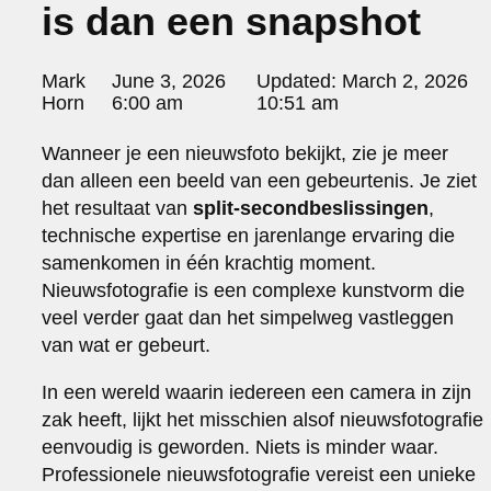
is dan een snapshot
portraits 2
portraits 3
fd gazellen 2014
Posted
Mark
June 3, 2026
Updated:
March 2, 2026
sanoma view 2014 – annual report
by:
Horn
6:00 am
10:51 am
het zuiderlicht
thomas van luyn
Wanneer je een nieuwsfoto bekijkt, zie je meer
various
dan alleen een beeld van een gebeurtenis. Je ziet
parool christmas special
het resultaat van
split-secondbeslissingen
,
editorial
technische expertise en jarenlange ervaring die
travel
samenkomen in één krachtig moment.
commercial
Nieuwsfotografie is een complexe kunstvorm die
fashion
veel verder gaat dan het simpelweg vastleggen
contact
van wat er gebeurt.
info@markhorn.nl
In een wereld waarin iedereen een camera in zijn
+31650600601
zak heeft, lijkt het misschien alsof nieuwsfotografie
about
eenvoudig is geworden. Niets is minder waar.
Professionele nieuwsfotografie vereist een unieke