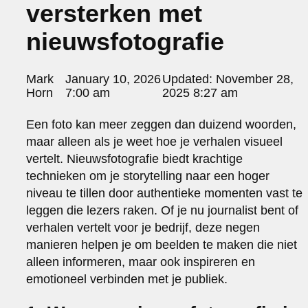
versterken met
portraits 2
portraits 3
nieuwsfotografie
fd gazellen 2014
sanoma view 2014 – annual report
het zuiderlicht
Posted
Mark
January 10, 2026
Updated:
November 28,
thomas van luyn
by:
Horn
7:00 am
2025 8:27 am
various
parool christmas special
Een foto kan meer zeggen dan duizend woorden,
maar alleen als je weet hoe je verhalen visueel
editorial
travel
vertelt. Nieuwsfotografie biedt krachtige
commercial
technieken om je storytelling naar een hoger
fashion
niveau te tillen door authentieke momenten vast te
leggen die lezers raken. Of je nu journalist bent of
contact
verhalen vertelt voor je bedrijf, deze negen
info@markhorn.nl
manieren helpen je om beelden te maken die niet
+31650600601
alleen informeren, maar ook inspireren en
about
emotioneel verbinden met je publiek.