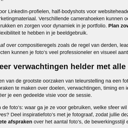
or LinkedIn-profielen, half-bodyshots voor websiteheader
ketingmateriaal. Verschillende camerahoeken kunnen oo
ukken en zorgen voor dynamiek in je portfolio.
Plan zo
exibiliteit te hebben in je beeldgebruik.
af over compositieregels zoals de regel van derden, lead
ten kunnen je foto’s veel professioneler en visueel aant
er verwachtingen helder met alle
n van de grootste oorzaken van teleurstelling na een fo
spraken te maken over doelen, verwachtingen, timing en i
er je een gedeelde visie voor de sessie.
de foto’s: waar ga je ze voor gebruiken, welke sfeer wil 
es? Deel inspiratiefoto’s met je fotograaf, zodat jullie de
ete afspraken
over het aantal foto’s, de bewerkingsstijl 