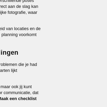
erschillende poses
irect aan de slag kan
jke fotografie, waar
id van locaties en de
ke planning voorkomt
lingen
problemen die je had
ten lijkt
maar ook jij kunt
or communicatie, dat
aak een checklist