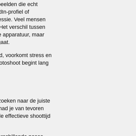
beelden die echt
In-profiel of
sessie. Veel mensen
Het verschil tussen
re apparatuur, maar
aat.
jd, voorkomt stress en
otoshoot begint lang
 zoeken naar de juiste
had je van tevoren
e effectieve shoottijd