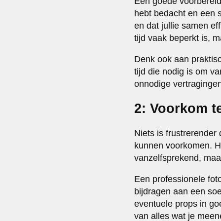
Een goede voorbereidi
hebt bedacht en een sh
en dat jullie samen ef
tijd vaak beperkt is, 
Denk ook aan praktisc
tijd die nodig is om 
onnodige vertragingen
2: Voorkom t
Niets is frustrerende
kunnen voorkomen. Het
vanzelfsprekend, maar 
Een professionele foto
bijdragen aan een soe
eventuele props in goe
van alles wat je meen