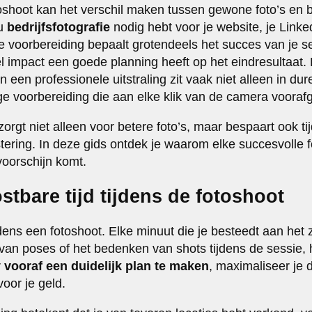
oshoot kan het verschil maken tussen gewone foto’s en 
nu
bedrijfsfotografie
nodig hebt voor je website, je Linked
e voorbereiding bepaalt grotendeels het succes van je 
 impact een goede planning heeft op het eindresultaat. 
 een professionele uitstraling zit vaak niet alleen in du
ge voorbereiding die aan elke klik van de camera voorafg
rgt niet alleen voor betere foto’s, maar bespaart ook ti
tering. In deze gids ontdek je waarom elke succesvolle f
oorschijn komt.
stbare tijd tijdens de fotoshoot
 tijdens een fotoshoot. Elke minuut die je besteedt aan het
 van poses of het bedenken van shots tijdens de sessie, 
r
vooraf een duidelijk plan te maken
, maximaliseer je d
voor je geld.