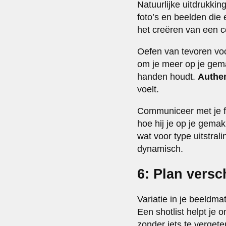
Natuurlijke uitdrukki
foto’s en beelden die 
het creëren van een c
Oefen van tevoren voo
om je meer op je gemak
handen houdt.
Authen
voelt.
Communiceer met je f
hoe hij je op je gema
wat voor type uitstralin
dynamisch.
6: Plan versc
Variatie in je beeldma
Een shotlist helpt je 
zonder iets te vergete