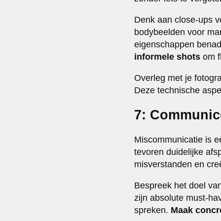
Denk aan close-ups vo
bodybeelden voor mar
eigenschappen benadr
informele shots
om fl
Overleg met je fotogra
Deze technische aspec
7: Communice
Miscommunicatie is ee
tevoren duidelijke af
misverstanden en creë
Bespreek het doel van 
zijn absolute must-hav
spreken.
Maak concr