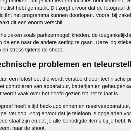
ng betekent dat je van tevoren locaties hebt verkend, v
otlist hebt gemaakt. Dit zorgt ervoor dat de fotograaf d
ficiënt het programma kunnen doorlopen. Vooral bij zakeli
maakt dit een enorm verschil.
he zaken zoals parkeermogelijkheden, de toegankelijkhe
van de ene naar de andere setting te gaan. Deze logistie
 en stress tijdens de shoot.
echnische problemen en teleurstel
r dan een fotoshoot die wordt verstoord door technische 
 controleren van apparatuur, batterijen en geheugenkaar
wordt vaak over het hoofd gezien tot het te laat is.
graaf heeft altijd back-upplannen en reserveapparatuur, 
pel verloop. Zorg ervoor dat je telefoon is opgeladen vo
de staat zijn en dat je alle benodigde items bij je hebt.
M
eemt naar de shoot.