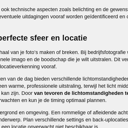
ook technische aspecten zoals belichting en de gewenste
eventuele uitdagingen vooraf worden geïdentificeerd en o
perfecte sfeer en locatie
aal van je foto’s maken of breken. Bij bedrijfsfotografie w
onele imago en de boodschap die je wilt uitstralen. Dit ve
locatieverkenning vooraf.
n van de dag bieden verschillende lichtomstandigheden
en warme, professionele uitstraling, terwijl het licht mi
 kan zijn. Door
van tevoren de lichtomstandigheden t
erwachten en kun je de timing optimaal plannen.
ergrond en omgeving. Een rommelige of afleidende acht
nderwerp. Plan verschillende settings en back-uplocaties
 een locatie onverwacht niet beschikbaar is.