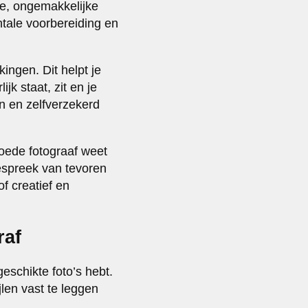
ve, ongemakkelijke
ntale voorbereiding en
ingen. Dit helpt je
k staat, zit en je
n en zelfverzekerd
oede fotograaf weet
Bespreek van tevoren
of creatief en
raf
geschikte foto’s hebt.
jlen vast te leggen