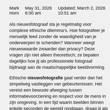
portraits 2
Posted
portraits 3
Mark
May 31, 2026
Updated:
March 2, 2026
by:
Horn
6:00 am
10:51 am
fd gazellen 2014
sanoma view 2014 – annual report
Als nieuwsfotograaf sta je regelmatig voor
het zuiderlicht
complexe ethische dilemma’s. Hoe fotografeer je
thomas van luyn
various
menselijk leed zonder de waardigheid van je
parool christmas special
onderwerpen te schenden? Wanneer weegt
nieuwswaarde zwaarder dan privacy? Deze
editorial
vragen zijn niet alleen theoretisch; ze bepalen
travel
dagelijks hoe jij als professionele fotograaf
commercial
fashion
bijdraagt aan de maatschappelijke beeldvorming.
contact
Ethische
nieuwsfotografie
gaat verder dan het
info@markhorn.nl
simpelweg vastleggen van gebeurtenissen. Het
+31650600601
vereist een bewuste afweging tussen
about
informatievoorziening en respect voor de mens in
zijn omgeving. In een tijd waarin beelden binnen
enkele seconden de wereld rondgaan, draag jij als