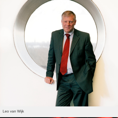
Leo van Wijk