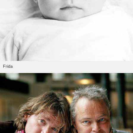
about
Frida