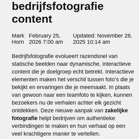
bedrijfsfotografie
portraits 2
portraits 3
content
fd gazellen 2014
sanoma view 2014 – annual report
het zuiderlicht
Posted
Mark
February 25,
Updated:
November 28,
thomas van luyn
by:
Horn
2026 7:00 am
2025 10:14 am
various
parool christmas special
Bedrijfsfotografie evolueert razendsnel van
editorial
statische beelden naar dynamische, interactieve
travel
content die je doelgroep echt betrekt. Interactieve
commercial
elementen maken het verschil tussen foto’s die je
fashion
bekijkt en ervaringen die je meemaakt. In plaats
van gewoon naar een teamfoto te kijken, kunnen
contact
bezoekers nu de verhalen achter elk gezicht
info@markhorn.nl
ontdekken. Deze nieuwe aanpak van
zakelijke
+31650600601
about
fotografie
helpt bedrijven om authentieke
verbindingen te maken en hun verhaal op een
veel krachtigere manier te vertellen.